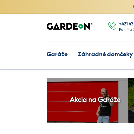
+421 43
Po - Pia 
Garáže
Záhradné domčeky
Akcia na Garáže