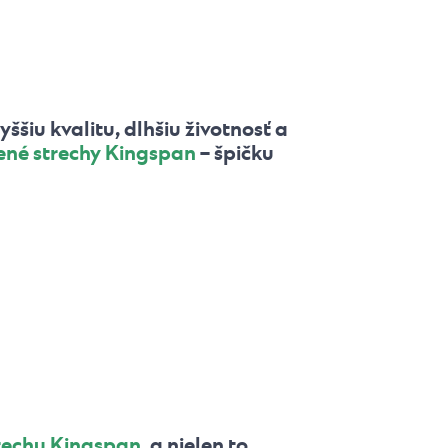
iu kvalitu, dlhšiu životnosť a
ené strechy Kingspan
– špičku
echu Kingspan
, a nielen to.