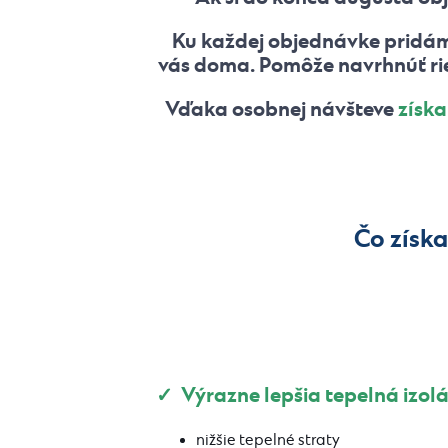
Ku každej objednávke pridá
vás doma. Pomôže navrhnúť rie
Vďaka osobnej návšteve
získa
Čo získ
✓ Výrazne lepšia tepelná izolá
nižšie tepelné straty