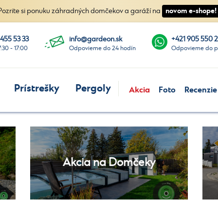
novom e-shope!
Pozrite si ponuku záhradných domčekov a garáží na
 455 53 33
info@gardeon.sk
+421 905 550 
7:30 - 17:00
Odpovieme do 24 hodín
Odpovieme do p
Prístrešky
Pergoly
Akcia
Foto
Recenzie
Akcia na Domčeky