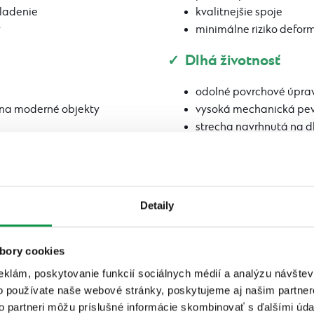
hladenie
kvalitnejšie spoje
y
minimálne riziko deform
✓ Dlhá životnosť
odolné povrchové úpra
 na moderné objekty
vysoká mechanická pe
strecha navrhnutá na d
 strechy
rešky
Detaily
bory cookies
eklám, poskytovanie funkcií sociálnych médií a analýzu návšte
o používate naše webové stránky, poskytujeme aj našim partner
to partneri môžu príslušné informácie skombinovať s ďalšími údaj