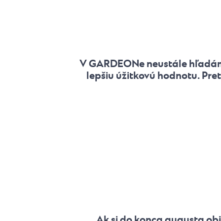
V GARDEONe neustále hľadáme r
lepšiu úžitkovú hodnotu. Pre
Ak si do konca augusta ob