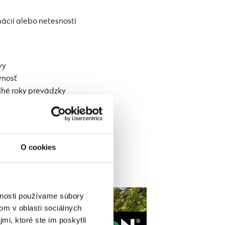
ácií alebo netesností
vy
vnosť
lhé roky prevádzky
O cookies
vnosti používame súbory
om v oblasti sociálnych
mi, ktoré ste im poskytli