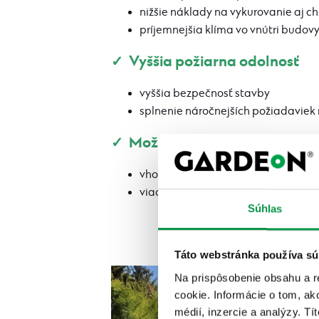
nižšie náklady na vykurovanie aj c
príjemnejšia klíma vo vnútri budov
✓ Vyššia požiarna odolnosť
vyššia bezpečnosť stavby
splnenie náročnejších požiadaviek
✓ Možnosť minimálneho sklonu
vhodné aj pre moderné haly a príst
viac možností pri návrhu stavby
Súhlas
Táto webstránka používa sú
Na prispôsobenie obsahu a r
cookie. Informácie o tom, ak
médií, inzercie a analýzy. Tí