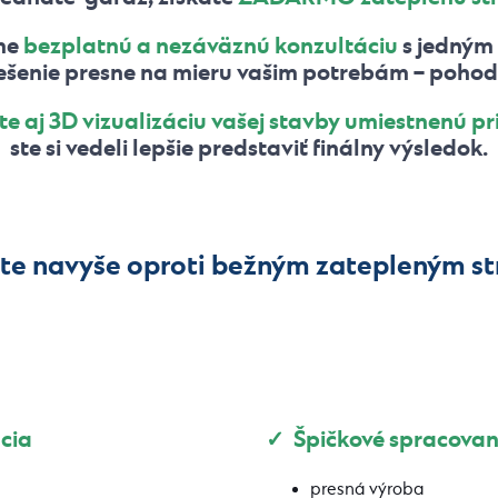
me
bezplatnú a nezáväznú konzultáciu
s jedným 
šenie presne na mieru vašim potrebám – pohodln
te aj 3D vizualizáciu vašej stavby umiestnenú p
ste si vedeli lepšie predstaviť finálny výsledok.
ate navyše oproti bežným zatepleným s
cia
✓ Špičkové spracovan
presná výroba