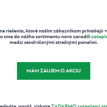
iešenia, ktoré našim zákazníkom prinášajú vyšš
to sme do nášho sortimentu novo zaradili
zatepl
medzi sendvičovými strešnými panelmi.
MÁM ZÁUJEM O AKCIU
jednáte garáž, získate
ZADARMO zateplenú str