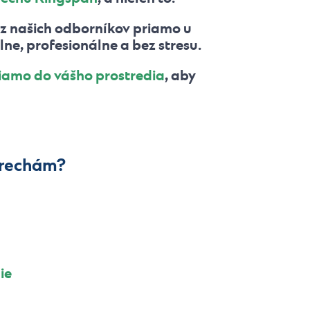
z našich odborníkov priamo u
e, profesionálne a bez stresu.
riamo do vášho prostredia
, aby
trechám?
ie