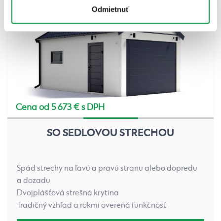
Odmietnuť
Cena od 5 673 € s DPH
SO SEDLOVOU STRECHOU
Spád strechy na ľavú a pravú stranu alebo dopredu
a dozadu
Dvojplášťová strešná krytina
Tradičný vzhľad a rokmi overená funkčnosť