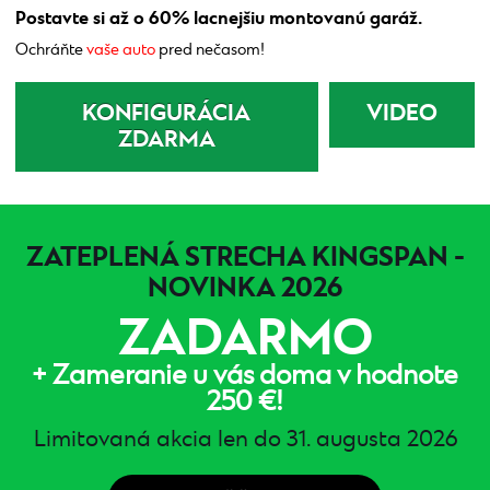
Postavte si až o 60% lacnejšiu montovanú garáž.
Ochráňte
vaše auto
pred nečasom!
KONFIGURÁCIA
VIDEO
ZDARMA
ZATEPLENÁ STRECHA KINGSPAN -
NOVINKA 2026
ZADARMO
+ Zameranie u vás doma v hodnote
250 €!
Limitovaná akcia len do 31. augusta 2026