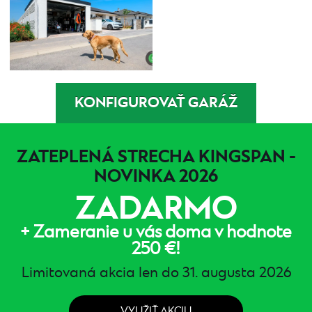
KONFIGUROVAŤ GARÁŽ
ZATEPLENÁ STRECHA KINGSPAN -
NOVINKA 2026
ZADARMO
+ Zameranie u vás doma v hodnote
250 €!
Limitovaná akcia len do 31. augusta 2026
VYUŽIŤ AKCIU