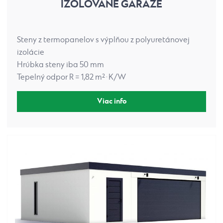
IZOLOVANÉ GARÁŽE
Steny z termopanelov s výplňou z polyuretánovej
izolácie
Hrúbka steny iba 50 mm
Tepelný odpor R = 1,82 m²·K/W
Viac info