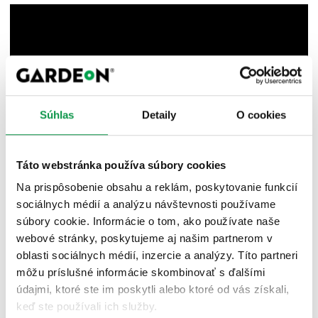
Súhlas
Detaily
O cookies
Táto webstránka používa súbory cookies
Na prispôsobenie obsahu a reklám, poskytovanie funkcií
Vyberte si svoju novú garáž
sociálnych médií a analýzu návštevnosti používame
súbory cookie. Informácie o tom, ako používate naše
webové stránky, poskytujeme aj našim partnerom v
oblasti sociálnych médií, inzercie a analýzy. Títo partneri
môžu príslušné informácie skombinovať s ďalšími
údajmi, ktoré ste im poskytli alebo ktoré od vás získali,
keď ste používali ich služby.