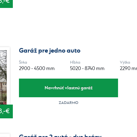
3,-€
Garáž pre jedno auto
Šírka
Hĺbka
Výška
2900 - 4500 mm
5020 - 8740 mm
2290 
Navrhnúť vlastnú garáž
ZADARMO
3,-€