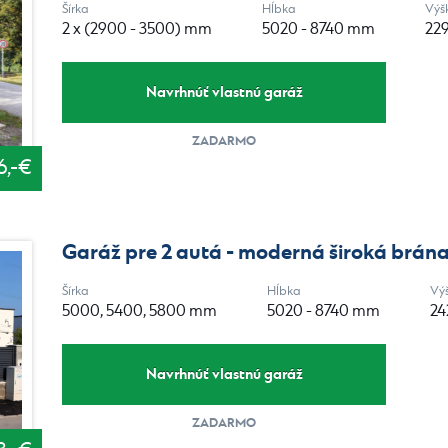
Šírka
Hĺbka
Výš
2 x (2900 - 3500) mm
5020 - 8740 mm
22
Navrhnúť vlastnú garáž
ZADARMO
6,-€
Garáž pre 2 autá - moderná široká brán
Šírka
Hĺbka
Vý
5000, 5400, 5800 mm
5020 - 8740 mm
2
Navrhnúť vlastnú garáž
ZADARMO