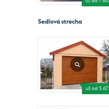
už od 7 65
Sedlová strecha
už od 5 67