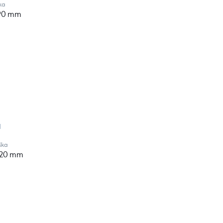
ka
90 mm
a
ška
420 mm