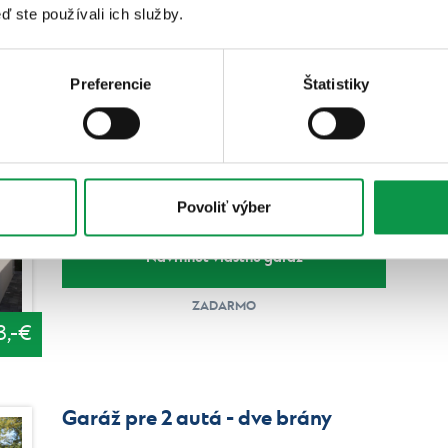
ď ste používali ich služby.
Preferencie
Štatistiky
Garáž pre jedno auto
Šírka
Hĺbka
Výška
2900 - 4500 mm
5020 - 8740 mm
2290 
Povoliť výber
Navrhnúť vlastnú garáž
ZADARMO
3,-€
Garáž pre 2 autá - dve brány