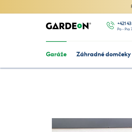
+421 43
Po - Pia 
Garáže
Záhradné domčeky