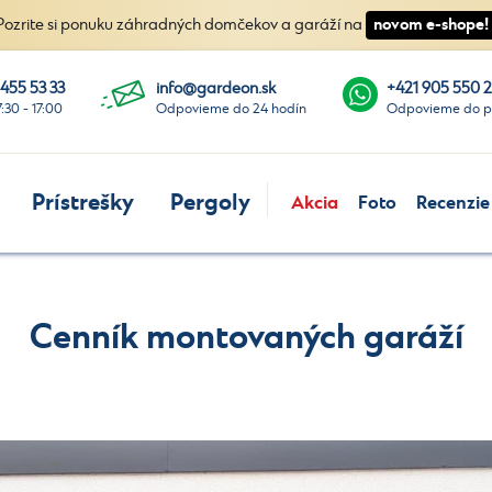
novom e-shope!
Pozrite si ponuku záhradných domčekov a garáží na
 455 53 33
info@gardeon.sk
+421 905 550 
7:30 - 17:00
Odpovieme do 24 hodín
Odpovieme do p
Prístrešky
Pergoly
Akcia
Foto
Recenzie
Cenník montovaných garáží