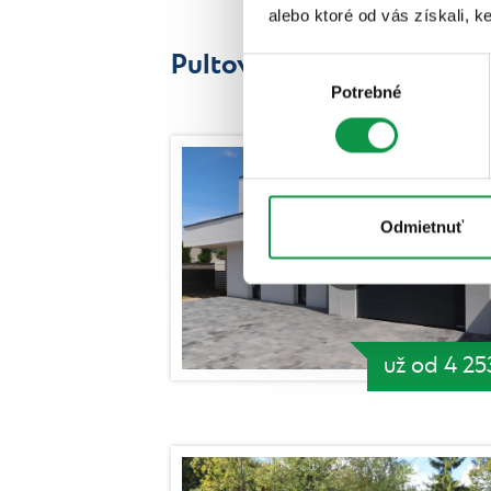
alebo ktoré od vás získali, ke
Pultová strecha
Výber
Potrebné
súhlasu
Odmietnuť
už od 4 25