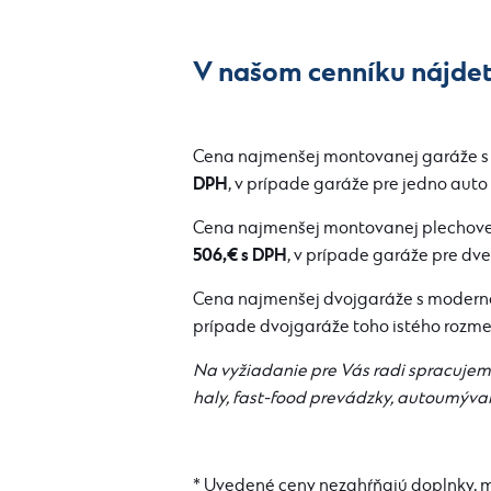
V našom cenníku nájdete
Cena najmenšej montovanej garáže s 
DPH
, v prípade garáže pre jedno aut
Cena najmenšej montovanej plechovej
506,€ s DPH
, v prípade garáže pre dv
Cena najmenšej dvojgaráže s moderno
prípade dvojgaráže toho istého rozme
Na vyžiadanie pre Vás radi spracuje
haly, fast-food prevádzky, autoumýva
* Uvedené ceny nezahŕňajú doplnky, 