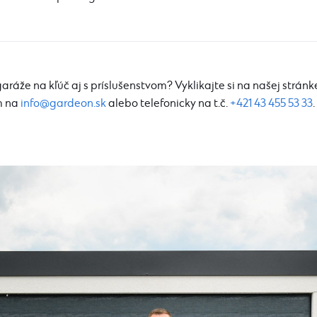
aráže na kľúč aj s príslušenstvom? Vyklikajte si na našej strá
m na
info@gardeon.sk
alebo telefonicky na t.č.
+421 43 455 53 33