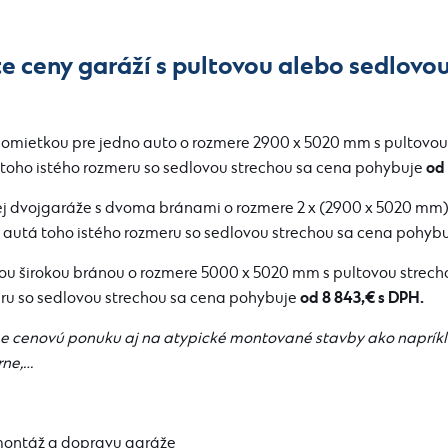
 ceny garáží s pultovou alebo sedlovo
omietkou pre jedno auto o rozmere 2900 x 5020 mm s pultovou
od 
o toho istého rozmeru so sedlovou strechou sa cena pohybuje
 dvojgaráže s dvoma bránami o rozmere 2 x (2900 x 5020 mm) 
e autá toho istého rozmeru so sedlovou strechou sa cena pohyb
u širokou bránou o rozmere 5000 x 5020 mm s pultovou strec
od 8 843,€ s DPH.
ru so sedlovou strechou sa cena pohybuje
me cenovú ponuku aj na atypické montované stavby ako napríkl
rne,…
montáž a dopravu garáže