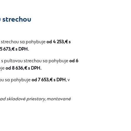
u strechou
od 4 253,€ s
 strechou sa pohybuje
5 673,€ s DPH.
od 6
s pultovou strechou sa pohybuje
od 8 636,€ s DPH.
uje
od 7 653,€ s DPH
hou sa pohybuje
, v
ad skladové priestory, montované