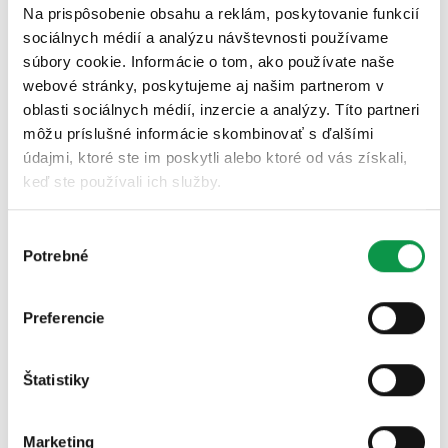
Na prispôsobenie obsahu a reklám, poskytovanie funkcií
Index daňovej spoľahlivosti 2022
sociálnych médií a analýzu návštevnosti používame
súbory cookie. Informácie o tom, ako používate naše
Certifikát o autorizácii | Hörmann 2022/2023
webové stránky, poskytujeme aj našim partnerom v
Osvedčenie s produktami a technologickými
oblasti sociálnych médií, inzercie a analýzy. Títo partneri
môžu príslušné informácie skombinovať s ďalšími
postupmi | Fermacell
údajmi, ktoré ste im poskytli alebo ktoré od vás získali,
Potvrdenie | Poistenie Zodpovednosti za škodu
keď ste používali ich služby.
Allianz
Výber
Projekt | Zásady ochrany osobných údajov
Potrebné
súhlasu
Reklamačný protokol - vypĺňateľný
Preferencie
Certifikát Clean Advantage® 2023
Štatistiky
Certifikát Clean Advantage® 2022
Carbon neutral certificate 2022
Marketing