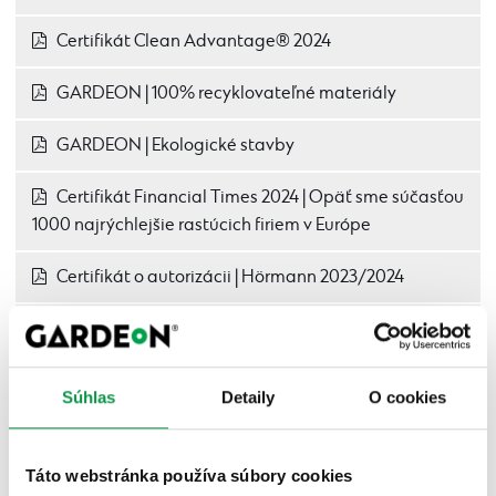
Certifikát Clean Advantage® 2024
GARDEON | 100% recyklovateľné materiály
GARDEON | Ekologické stavby
Certifikát Financial Times 2024 | Opäť sme súčasťou
1000 najrýchlejšie rastúcich firiem v Európe
Certifikát o autorizácii | Hörmann 2023/2024
Certifikát Financial Times 2023 | Sme súčasťou 1000
najrýchlejšie rastúcich firiem v Európe
Súhlas
Detaily
O cookies
Najväčší obchodný partner | Hörmann 2023
GARDEON | Katalóg produktov SK/CZ
Táto webstránka používa súbory cookies