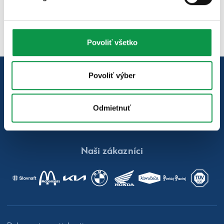
Certifikát Natur-Pack 2022
Povoliť všetko
Poznáte nás z týchto médií
Povoliť výber
Odmietnuť
Naši zákazníci