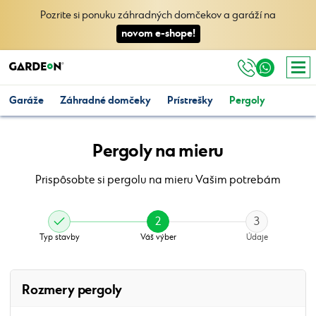
Pozrite si ponuku záhradných domčekov a garáží na
novom e-shope!
Garáže
Záhradné domčeky
Prístrešky
Pergoly
Pergoly na mieru
Prispôsobte si pergolu na mieru Vašim potrebám
2
3
Typ stavby
Váš výber
Údaje
Zvoľte rozmery
Zvoľte farby
Rozmery pergoly