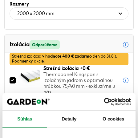
Rozmery
Izolácia
NOVINKA
Izolácia
Odporúčame
v hodnote
400 €
zadarmo
Strešná izolácia
(len do 31.8.).
Podmienky akcie
.
Strešná izolácia
+0 €
Thermopanel Kingspan s
izolačným jadrom s optimálnou
hrúbkou 75/40 mm - exkluzívne u
nás
Vyberte si steny
Súhlas
Detaily
O cookies
Kde chcete steny
Ľavá stena
Zadná stena
Pravá stena