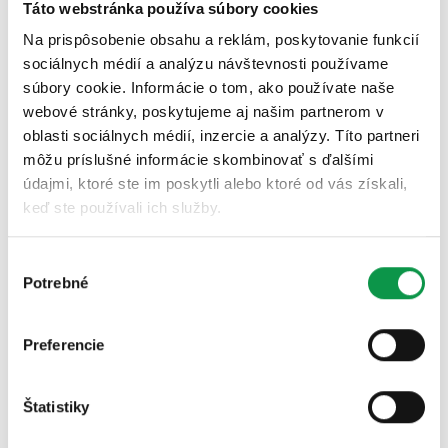
Materiál
Táto webstránka používa súbory cookies
Drevené
Kovové
Odporúčame
Na prispôsobenie obsahu a reklám, poskytovanie funkcií
sociálnych médií a analýzu návštevnosti používame
súbory cookie. Informácie o tom, ako používate naše
Farby
webové stránky, poskytujeme aj našim partnerom v
oblasti sociálnych médií, inzercie a analýzy. Títo partneri
Farba pergoly:
môžu príslušné informácie skombinovať s ďalšími
údajmi, ktoré ste im poskytli alebo ktoré od vás získali,
keď ste používali ich služby.
Výber
Potrebné
súhlasu
Pokračovať k nezáväznej ponuke
Preferencie
Štatistiky
Potrebujete pomôcť?