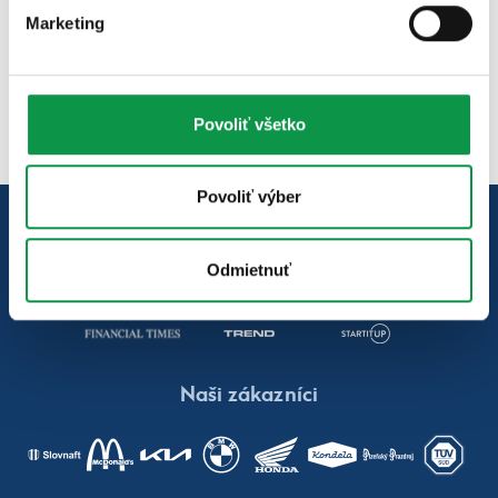
Gardeon špecialista
Marketing
+421 43 455 53 33
(Po - Pia 7:30 - 17:00)
info@gardeon.sk
Povoliť všetko
Povoliť výber
Poznáte nás z týchto médií
Odmietnuť
Naši zákazníci