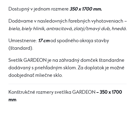
350 x 1700 mm.
Dostupný v jednom rozmere
Dodávame v nasledovných farebných vyhotoveniach
–
biela, biely hliník, antracitová, zlatý/tmavý dub, hnedá.
17 cm
Umiestnenie:
od spodného okraja stavby
(štandard).
Svetlík GARDEON je na záhradný domček štandardne
dodávaný s priehľadným sklom. Za doplatok je možné
doobjednať mliečne sklo.
– 350 x 1700
Konštrukčné rozmery svetlíka GARDEON
mm