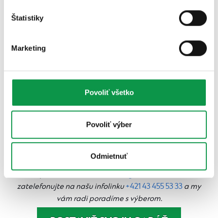
Štatistiky
Marketing
Povoliť všetko
Povoliť výber
Potrebujete poradiť?
Odmietnuť
Napíšte nám na email
info@gardeon.sk
alebo
zatelefonujte na našu infolinku
+421 43 455 53 33
a my
vám radi poradíme s výberom.