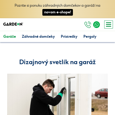
Pozrite si ponuku záhradných domčekov a garáží na
novom e-shope!
Garáže
Záhradné domčeky
Prístrešky
Pergoly
Dizajnový svetlík na garáž