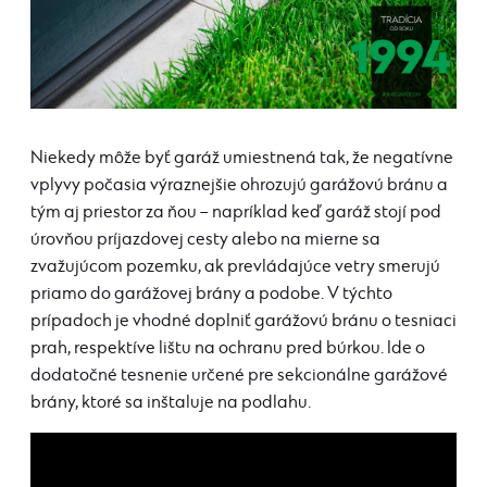
Niekedy môže byť garáž umiestnená tak, že negatívne
vplyvy počasia výraznejšie ohrozujú garážovú bránu a
tým aj priestor za ňou – napríklad keď garáž stojí pod
úrovňou príjazdovej cesty alebo na mierne sa
zvažujúcom pozemku, ak prevládajúce vetry smerujú
priamo do garážovej brány a podobe. V týchto
prípadoch je vhodné doplniť garážovú bránu o tesniaci
prah, respektíve lištu na ochranu pred búrkou. Ide o
dodatočné
tesnenie
určené pre sekcionálne
garážové
brány
, ktoré sa inštaluje na
podlahu
.