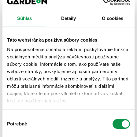
Flexibilný tesniaci prah pre garážové brány je
doplnkový produkt, ktorý vám na objednávku dodáme
v potrebnej dĺžke spolu s garážou a osadíme v rámci
Súhlas
Detaily
O cookies
inštalácie sekcionálnej brány.
Tesniaci prah si môžete objednať aj dodatočne – ak
Táto webstránka používa súbory cookies
napríklad zistíte až neskôr, že štandardné utesnenie
Na prispôsobenie obsahu a reklám, poskytovanie funkcií
garážovej brány vo vašom prípade nepostačuje.
sociálnych médií a analýzu návštevnosti používame
súbory cookie. Informácie o tom, ako používate naše
webové stránky, poskytujeme aj našim partnerom v
oblasti sociálnych médií, inzercie a analýzy. Títo partneri
môžu príslušné informácie skombinovať s ďalšími
údajmi, ktoré ste im poskytli alebo ktoré od vás získali,
keď ste používali ich služby.
Výber
Potrebné
súhlasu