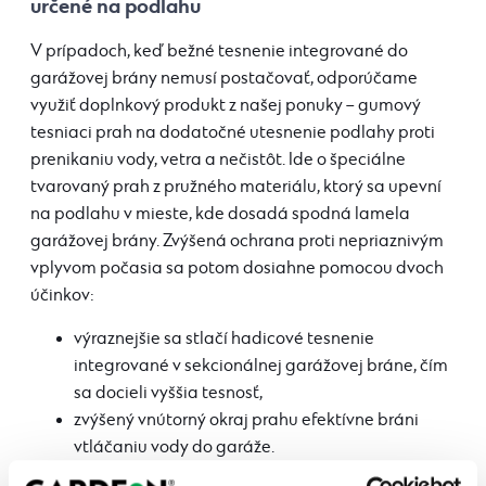
určené na podlahu
V prípadoch, keď bežné tesnenie integrované do
garážovej brány nemusí postačovať, odporúčame
využiť doplnkový produkt z našej ponuky – gumový
tesniaci prah na dodatočné utesnenie podlahy proti
prenikaniu vody, vetra a nečistôt. Ide o špeciálne
tvarovaný prah z pružného materiálu, ktorý sa upevní
na podlahu v mieste, kde dosadá spodná lamela
garážovej brány. Zvýšená ochrana proti nepriaznivým
vplyvom počasia sa potom dosiahne pomocou dvoch
účinkov:
výraznejšie sa stlačí hadicové tesnenie
integrované v sekcionálnej garážovej bráne, čím
sa docieli vyššia tesnosť,
zvýšený vnútorný okraj prahu efektívne bráni
vtláčaniu vody do garáže.