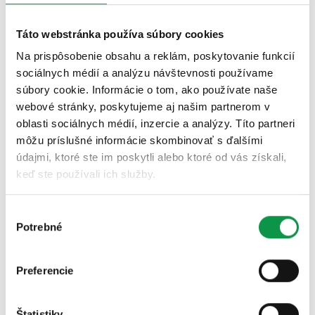
Vyberte si steny
Kde chcete steny
Táto webstránka používa súbory cookies
Ľavá stena
Zadná stena
Pravá stena
Na prispôsobenie obsahu a reklám, poskytovanie funkcií
Materiál
sociálnych médií a analýzu návštevnosti používame
Drevené
Kovové
Odporúčame
súbory cookie. Informácie o tom, ako používate naše
webové stránky, poskytujeme aj našim partnerom v
oblasti sociálnych médií, inzercie a analýzy. Títo partneri
Farby
môžu príslušné informácie skombinovať s ďalšími
údajmi, ktoré ste im poskytli alebo ktoré od vás získali,
Farba prístrešku:
keď ste používali ich služby.
Výber
Potrebné
súhlasu
Pokračovať k nezáväznej ponuke
Preferencie
Štatistiky