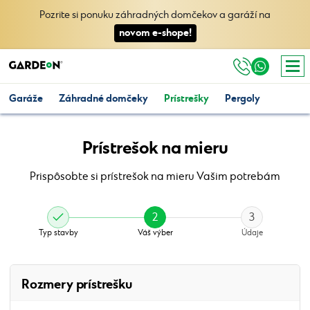
Pozrite si ponuku záhradných domčekov a garáží na
novom e-shope!
Garáže
Záhradné domčeky
Prístrešky
Pergoly
Prístrešok na mieru
Prispôsobte si prístrešok na mieru Vašim potrebám
2
3
Typ stavby
Váš výber
Údaje
Zvoľte rozmery
Zvoľte farby
Rozmery prístrešku