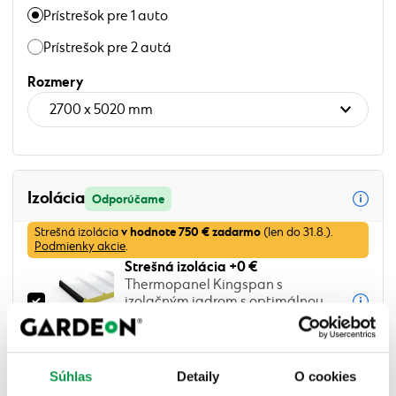
Prístrešok pre 1 auto
Prístrešok pre 2 autá
Rozmery
Izolácia
NOVINKA
Izolácia
Odporúčame
v hodnote
750 €
zadarmo
Strešná izolácia
(len do 31.8.).
Podmienky akcie
.
Strešná izolácia
+0 €
Thermopanel Kingspan s
izolačným jadrom s optimálnou
hrúbkou 75/40 mm - exkluzívne u
nás
Súhlas
Detaily
O cookies