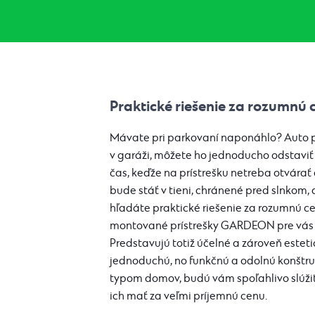
Praktické riešenie za rozumnú 
Mávate pri parkovaní naponáhlo? Auto 
v garáži, môžete ho jednoducho odstaviť 
čas, keďže na prístrešku netreba otvárať
bude stáť v tieni, chránené pred slnkom
hľadáte praktické riešenie za rozumnú c
montované prístrešky GARDEON pre vás 
Predstavujú totiž účelné a zároveň estet
jednoduchú, no funkčnú a odolnú konštru
typom domov, budú vám spoľahlivo slúži
ich mať za veľmi príjemnú cenu.