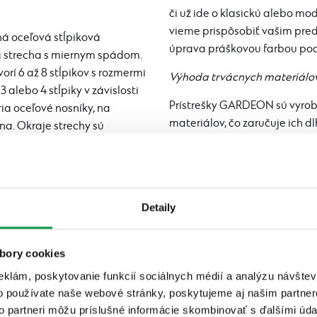
či už ide o klasickú alebo mo
vieme prispôsobiť vašim pred
á oceľová stĺpiková
úprava práškovou farbou podľ
vá strecha s miernym spádom.
orí 6 až 8 stĺpikov s rozmermi
Výhoda trvácnych materiálo
3 alebo 4 stĺpiky v závislosti
Prístrešky GARDEON sú vyrob
ria oceľové nosníky, na
materiálov, čo zaručuje ich 
na. Okraje strechy sú
poskytuje spoľahlivú a dlhod
zabezpečuje vysokú odolnosť 
ly, ktoré tvorí nenápadný
vplyvom. Ďalšou výhodou je be
 Na výber sú panely
rokoch nevyžaduje žiaden nát
ožno osadiť podľa potreby na
Detaily
stačí očistiť vodou, napríkla
 zemou, a takisto medzi
ka hornej medzery je závislá
bory cookies
eklám, poskytovanie funkcií sociálnych médií a analýzu návšte
o používate naše webové stránky, poskytujeme aj našim partner
to partneri môžu príslušné informácie skombinovať s ďalšími údaj