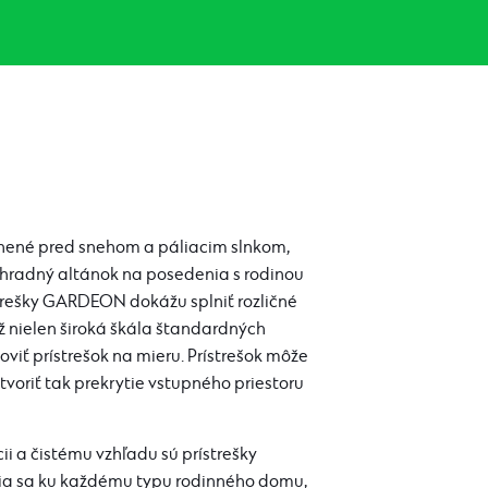
nené pred snehom a páliacim slnkom,
záhradný altánok na posedenia s rodinou
trešky GARDEON dokážu splniť rozličné
ž nielen široká škála štandardných
oviť prístrešok na mieru. Prístrešok môže
voriť tak prekrytie vstupného priestoru
i a čistému vzhľadu sú prístrešky
a sa ku každému typu rodinného domu,