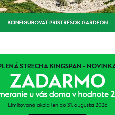
H
KONFIGUROVAŤ PRÍSTREŠOK GARDEON
PLENÁ STRECHA KINGSPAN - NOVINKA
ZADARMO
meranie u vás doma v hodnote 2
Limitovaná akcia len do 31. augusta 2026