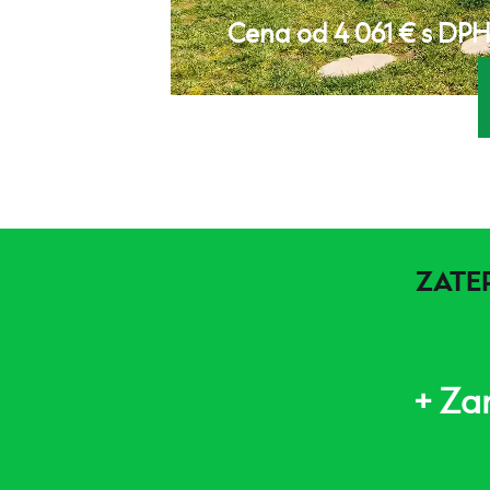
Cena od 4 061 € s DP
ZATE
+ Za