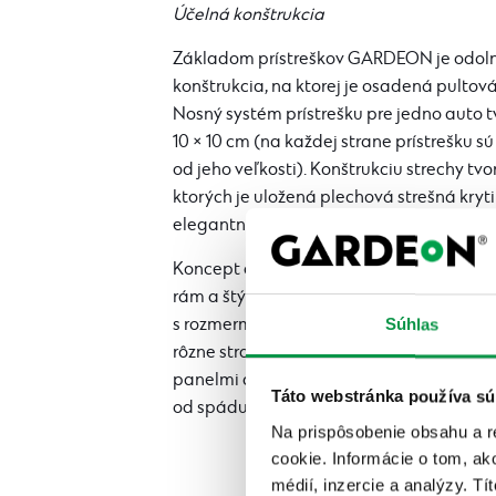
Účelná konštrukcia
Základom prístreškov GARDEON je odoln
konštrukcia, na ktorej je osadená pulto
Nosný systém prístrešku pre jedno auto tv
10 × 10 cm (na každej strane prístrešku sú 
od jeho veľkosti). Konštrukciu strechy tvo
ktorých je uložená plechová strešná kryti
elegantne začistené atikou.
Koncept dopĺňajú voliteľné stenové pane
rám a štýlová výplň dreveným latovaním.
s rozmermi 1 × 2 alebo 1,2 × 2 m, ktoré m
Súhlas
rôzne strany prístrešku. Medzi panelmi a
panelmi a strechou, je vždy medzera (šír
Táto webstránka používa sú
od spádu strechy).
Na prispôsobenie obsahu a r
cookie. Informácie o tom, ak
médií, inzercie a analýzy. Tí