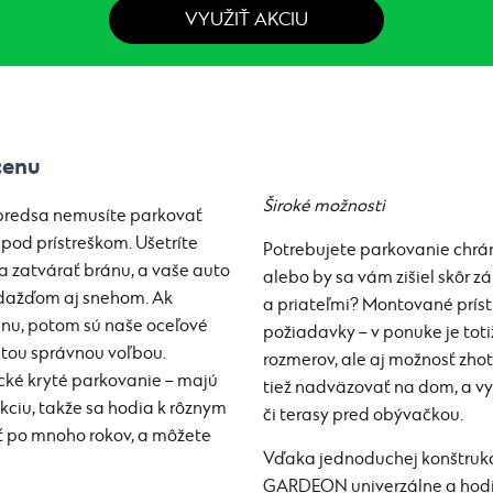
VYUŽIŤ AKCIU
cenu
Široké možnosti
predsa nemusíte parkovať
pod prístreškom. Ušetríte
Potrebujete parkovanie chrá
 a zatvárať bránu, a vaše auto
alebo by sa vám zišiel skôr 
, dažďom aj snehom. Ak
a priateľmi? Montované prís
enu, potom sú naše oceľové
požiadavky – v ponuke je toti
tou správnou voľbou.
rozmerov, ale aj možnosť zhot
ické kryté parkovanie – majú
tiež nadväzovať na dom, a vyt
kciu, takže sa hodia k rôznym
či terasy pred obývačkou.
ť po mnoho rokov, a môžete
Vďaka jednoduchej konštrukci
GARDEON univerzálne a hodi