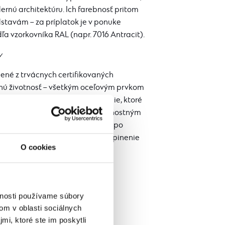
dernú architektúru. Ich farebnosť pritom
stavám – za príplatok je v ponuke
a vzorkovníka RAL (napr. 7016 Antracit).
v
ené z trvácnych certifikovaných
dlhú životnosť – všetkým oceľovým prvkom
obú ochranu žiarové pozinkovanie, ktoré
celej konštrukcie proti poveternostným
zúdržbovosť – prístrešok si ani po
er ani ošetrovanie. Prípadné ušpinenie
O cookies
d pomocou tlakového čističa.
vnosti používame súbory
om v oblasti sociálnych
mi, ktoré ste im poskytli