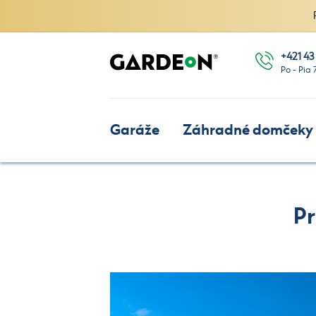
+421 43
Po - Pia 
Garáže
Záhradné domčeky
Pr