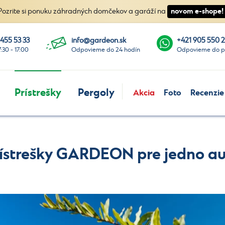
novom e-shope!
Pozrite si ponuku záhradných domčekov a garáží na
 455 53 33
info@gardeon.sk
+421 905 550 
7:30 - 17:00
Odpovieme do 24 hodín
Odpovieme do p
Prístrešky
Pergoly
Akcia
Foto
Recenzie
ístrešky GARDEON pre jedno a