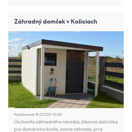
Záhradný domček v Košiciach
Publikované 15.07.2021 10:00
Úschovňa záhradného náradia, šikovná dielnička
pre domáceho kutila, zimná záhrada, prvý