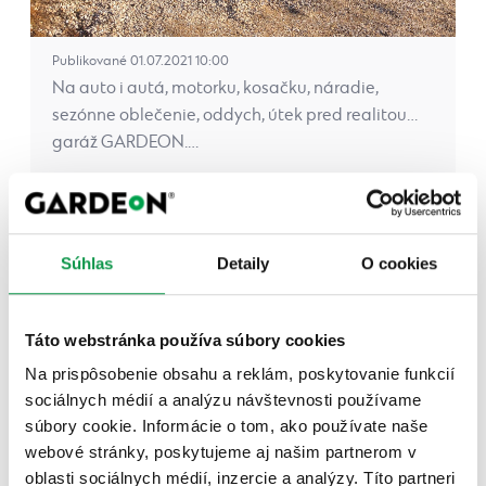
Publikované 01.07.2021 10:00
Na auto i autá, motorku, kosačku, náradie,
sezónne oblečenie, oddych, útek pred realitou…
garáž GARDEON.…
Celý článok
Súhlas
Detaily
O cookies
Záhradný domček s prístreškom v
okrese Trenčín
Táto webstránka používa súbory cookies
Na prispôsobenie obsahu a reklám, poskytovanie funkcií
sociálnych médií a analýzu návštevnosti používame
súbory cookie. Informácie o tom, ako používate naše
webové stránky, poskytujeme aj našim partnerom v
oblasti sociálnych médií, inzercie a analýzy. Títo partneri