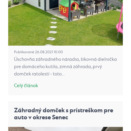
Publikované 26.08.2021 10:00
Úschovňa záhradného náradia, šikovná dielnička
pre domáceho kutila, zimná záhrada, prvý
domček ratolestí - toto…
Celý článok
Záhradný domček s prístreškom pre
auto v okrese Senec