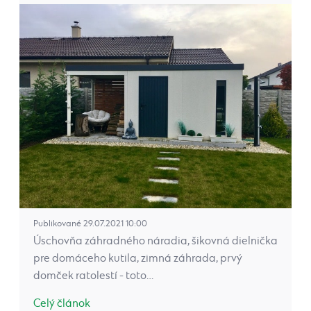
Publikované 29.07.2021 10:00
Úschovňa záhradného náradia, šikovná dielnička
pre domáceho kutila, zimná záhrada, prvý
domček ratolestí - toto…
Celý článok