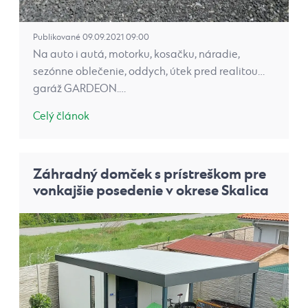
Publikované 09.09.2021 09:00
Na auto i autá, motorku, kosačku, náradie,
sezónne oblečenie, oddych, útek pred realitou…
garáž GARDEON.…
Celý článok
Záhradný domček s prístreškom pre
vonkajšie posedenie v okrese Skalica