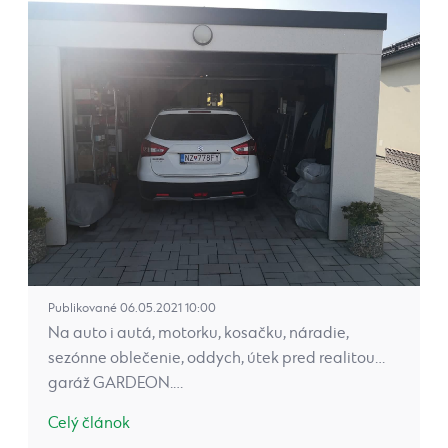
Publikované 06.05.2021 10:00
Na auto i autá, motorku, kosačku, náradie,
sezónne oblečenie, oddych, útek pred realitou…
garáž GARDEON.…
Celý článok