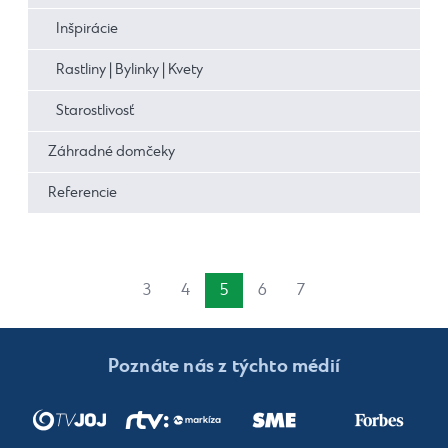
Inšpirácie
Rastliny | Bylinky | Kvety
Starostlivosť
Záhradné domčeky
Referencie
3
4
5
6
7
Poznáte nás z týchto médií