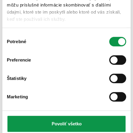
môžu príslušné informácie skombinovať s ďalšími
údajmi, ktoré ste im poskytli alebo ktoré od vás získali,
keď ste používali ich služby.
Výber
Potrebné
súhlasu
Publikované 17.06.2021 10:00
Preferencie
Úschovňa záhradného náradia, šikovná dielnička
pre domáceho kutila, zimná záhrada, prvý
domček ratolestí - toto…
Štatistiky
Celý článok
Marketing
Záhradný domček v okrese
Bratislava
Povoliť všetko