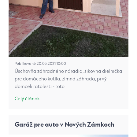
Publikované 20.05.2021 10:00
Úschovňa záhradného náradia, šikovná dielnička
pre domáceho kutila, zimná záhrada, prvý
domček ratolestí - toto…
Celý článok
Garáž pre auto v Nových Zámkoch