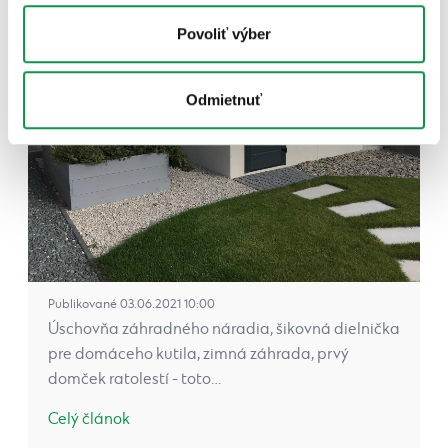
Povoliť výber
Odmietnuť
Publikované 03.06.2021 10:00
Úschovňa záhradného náradia, šikovná dielnička
pre domáceho kutila, zimná záhrada, prvý
domček ratolestí - toto…
Celý článok