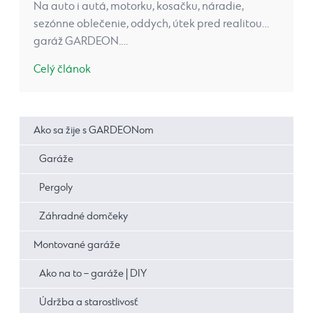
Na auto i autá, motorku, kosačku, náradie,
sezónne oblečenie, oddych, útek pred realitou…
garáž GARDEON.…
Celý článok
Ako sa žije s GARDEONom
Garáže
Pergoly
Záhradné domčeky
Montované garáže
Ako na to – garáže | DIY
Údržba a starostlivosť