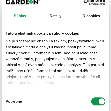
✓ Výrazne lepšia tepelná izolácia
nižšie tepelné straty
Súhlas
Detaily
O cookies
nižšie náklady na vykurovanie aj chladenie
príjemnejšia klíma vo vnútri budovy
✓ Vyššia požiarna odolnosť
Táto webstránka používa súbory cookies
Na prispôsobenie obsahu a reklám, poskytovanie funkcií
vyššia bezpečnosť stavby
sociálnych médií a analýzu návštevnosti používame
splnenie náročnejších požiadaviek na moderné
súbory cookie. Informácie o tom, ako používate naše
objekty
webové stránky, poskytujeme aj našim partnerom v
oblasti sociálnych médií, inzercie a analýzy. Títo partneri
✓ Možnosť minimálneho sklonu strechy
môžu príslušné informácie skombinovať s ďalšími
vhodné aj pre moderné haly a prístrešky
údajmi, ktoré ste im poskytli alebo ktoré od vás získali,
viac možností pri návrhu stavby
keď ste používali ich služby.
Výber
✓ Špičkové spracovanie
Potrebné
súhlasu
presná výroba