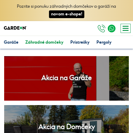
Pozrite si ponuku záhradných domčekov a garáží na
novom e-shope!
Garáže
Záhradné domčeky
Prístrešky
Pergoly
Akcia na Garáže
Akcia na Domčeky