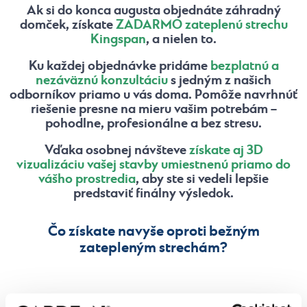
Ak si do konca augusta objednáte záhradný
domček, získate
ZADARMO zateplenú strechu
Kingspan
, a nielen to.
Ku každej objednávke pridáme
bezplatnú a
nezáväznú konzultáciu
s jedným z našich
odborníkov priamo u vás doma. Pomôže navrhnúť
riešenie presne na mieru vašim potrebám –
pohodlne, profesionálne a bez stresu.
Vďaka osobnej návšteve
získate aj 3D
vizualizáciu vašej stavby umiestnenú priamo do
vášho prostredia
, aby ste si vedeli lepšie
predstaviť finálny výsledok.
Čo získate navyše oproti bežným
zatepleným strechám?