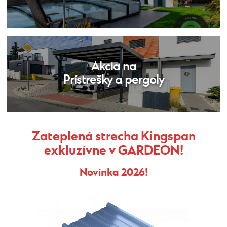
Akcia na
Prístrešky a pergoly
Zateplená strecha Kingspan
exkluzívne v GARDEON!
Novinka 2026!