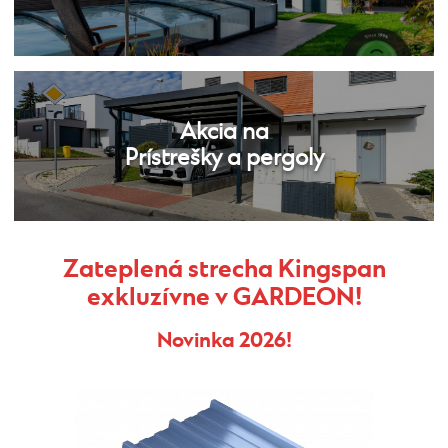
Akcia na
Prístrešky a pergoly
Zateplená strecha Kingspan
exkluzívne v GARDEON!
Novinka 2026!