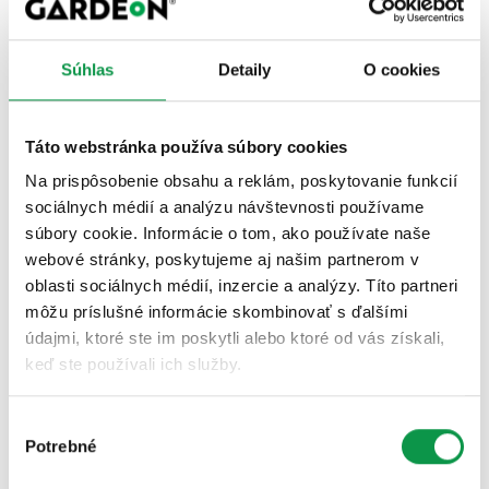
✓ Výrazne lepšia tepelná izolácia
nižšie tepelné straty
Súhlas
Detaily
O cookies
nižšie náklady na vykurovanie aj chladenie
príjemnejšia klíma vo vnútri budovy
✓ Vyššia požiarna odolnosť
Táto webstránka používa súbory cookies
Na prispôsobenie obsahu a reklám, poskytovanie funkcií
vyššia bezpečnosť stavby
sociálnych médií a analýzu návštevnosti používame
splnenie náročnejších požiadaviek na moderné
súbory cookie. Informácie o tom, ako používate naše
objekty
webové stránky, poskytujeme aj našim partnerom v
oblasti sociálnych médií, inzercie a analýzy. Títo partneri
✓ Možnosť minimálneho sklonu strechy
môžu príslušné informácie skombinovať s ďalšími
vhodné aj pre moderné haly a prístrešky
údajmi, ktoré ste im poskytli alebo ktoré od vás získali,
viac možností pri návrhu stavby
keď ste používali ich služby.
Výber
✓ Špičkové spracovanie
Potrebné
súhlasu
presná výroba