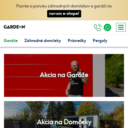
Pozrite si ponuku záhradných domčekov a garáží na
novom e-shope!
Garáže
Záhradné domčeky
Prístrešky
Pergoly
Akcia na Garáže
Akcia na Domčeky