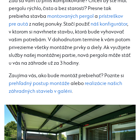
Zdá sa vám to príliš komplikované? Chceli by ste mať
pergolu rýchlo, čisto a bez starostí? Presne tak
prebieha stavba
montovaných pergol
a
prístreškov
pre autá
z našej ponuky. Stačí použiť
náš konfigurátor
,
v ktorom si navrhnete stavbu, ktorá bude vyhovovať
vašim potrebám. V dohodnutom termíne k vám potom
privezieme všetky montážne prvky a diely. Ak využijete
služby našej montážnej partie, nová pergola môže stáť
u vás na záhrade už za 3 hodiny.
Zaujíma vás, ako bude montáž prebiehať? Pozrite si
prehľadný postup montáže
alebo
realizácie našich
záhradných stavieb v galérii
.