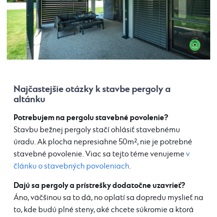
Najčastejšie otázky k stavbe pergoly a
altánku
Potrebujem na pergolu stavebné povolenie?
Stavbu bežnej pergoly stačí ohlásiť stavebnému
úradu. Ak plocha nepresiahne 50m², nie je potrebné
stavebné povolenie. Viac sa tejto téme venujeme
v
článku o stavebných povoleniach
.
Dajú sa pergoly a prístrešky dodatočne uzavrieť?
Áno, väčšinou sa to dá, no oplatí sa dopredu myslieť na
to, kde budú plné steny, aké chcete súkromie a ktorá