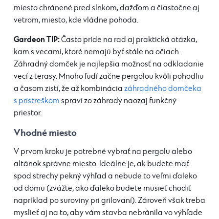
miesto chránené pred slnkom, dažďom a čiastočne aj
vetrom, miesto, kde vládne pohoda.
Gardeon TIP:
Často príde na rad aj praktická otázka,
kam s vecami, ktoré nemajú byť stále na očiach.
Záhradný domček je najlepšia možnosť na odkladanie
vecí z terasy. Mnoho ľudí začne pergolou kvôli pohodliu
a časom zistí, že až kombinácia
záhradného domčeka
s prístreškom
spraví zo záhrady naozaj funkčný
priestor.
Vhodné miesto
V prvom kroku je potrebné vybrať na pergolu alebo
altánok správne miesto. Ideálne je, ak budete mať
spod strechy pekný výhľad a nebude to veľmi ďaleko
od domu (zvážte, ako ďaleko budete musieť chodiť
napríklad po suroviny pri grilovaní). Zároveň však treba
myslieť aj na to, aby vám stavba nebránila vo výhľade