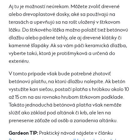
Aj tu je možností neúrekom. Môžete zvoliť drevené
alebo drevoplastové dosky, aké sa používajú na
terasách a upevňujú sa na rošt uložený v štrkovom
lôžku. Do štrkového lôžka možno položiť tiež betónovú
dlažbu alebo pálené tehly, ale aj drevené klátiky či
kamenné šľapáky. Ak sa vám páči keramická dlažba,
vyberte takú, ktorá je protišmyková a určená do
exteriéru.
V tomto prípade však bude potrebné zhotoviť
betónovú platňu, na ktorú dlažbu nalepíte. Ak betón
vystužíte kari sieťou, postačí platňa s hrúbkou okolo 10
až 15 cm na asi rovnako hrubom štrkovom podklade.
Takáto jednoduchá betónová platňa však nemôže
slúžiť ako základ pod altánok či krb, ale len na
prenesenie záťaže od osôb a zariadenia altánku.
Gardeon TIP:
Praktický návod nájdete v článku