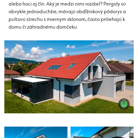
alebo hoci aj čln. Aký je medzi nimi rozdiel? Pergoly sú
obvykle jednoduchšie, mávajú obdĺžnikový pôdorys a
pultovú strechu s miernym sklonom, často priliehajú k
domu či záhradnému domčeku.