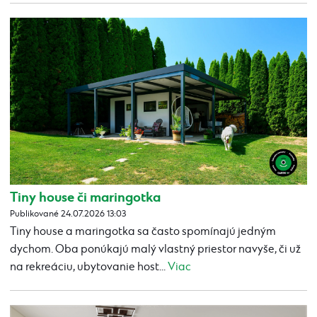
Tiny house či maringotka
Publikované 24.07.2026 13:03
Tiny house a maringotka sa často spomínajú jedným
dychom. Oba ponúkajú malý vlastný priestor navyše, či už
na rekreáciu, ubytovanie host...
Viac