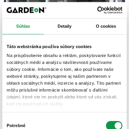
Súhlas
Detaily
O cookies
Táto webstránka používa súbory cookies
Na prispôsobenie obsahu a reklám, poskytovanie funkcií
sociálnych médií a analýzu návštevnosti používame
5. Konštrukcia strechy
súbory cookie. Informácie o tom, ako používate naše
webové stránky, poskytujeme aj našim partnerom v
Jednoduchším variantom je pultová strecha, ktorá má
oblasti sociálnych médií, inzercie a analýzy. Títo partneri
jedinú rovinu so sklonom od 3 ° do 15 °. Takýto nízky
môžu príslušné informácie skombinovať s ďalšími
sklon však môže byť nevýhodný keď napadne veľa
údajmi, ktoré ste im poskytli alebo ktoré od vás získali,
snehu, ktorý zo strechy neskĺzne a môže altánok
keď ste používali ich služby.
preťažiť. Náročnejšou možnosťou je sedlová strecha,
ktorá máva väčší sklon. Na konštrukciu strechy sa
Výber
všeobecne používajú hranoly a prvky s menším
Potrebné
súhlasu
prierezom.