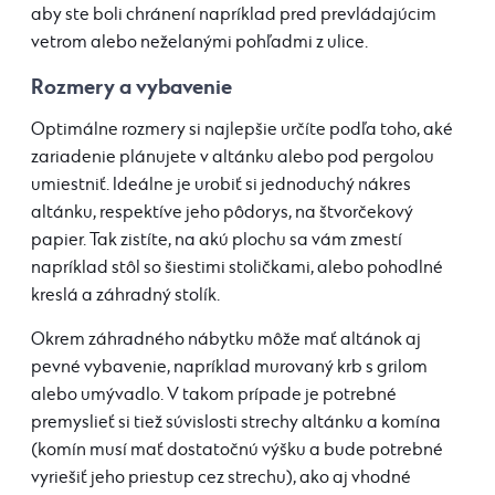
aby ste boli chránení napríklad pred prevládajúcim
vetrom alebo neželanými pohľadmi z ulice.
Rozmery a vybavenie
Optimálne rozmery si najlepšie určíte podľa toho, aké
zariadenie plánujete v altánku alebo pod pergolou
umiestniť. Ideálne je urobiť si jednoduchý nákres
altánku, respektíve jeho pôdorys, na štvorčekový
papier. Tak zistíte, na akú plochu sa vám zmestí
napríklad stôl so šiestimi stoličkami, alebo pohodlné
kreslá a záhradný stolík.
Okrem záhradného nábytku môže mať altánok aj
pevné vybavenie, napríklad murovaný krb s grilom
alebo umývadlo. V takom prípade je potrebné
premyslieť si tiež súvislosti strechy altánku a komína
(komín musí mať dostatočnú výšku a bude potrebné
vyriešiť jeho priestup cez strechu), ako aj vhodné