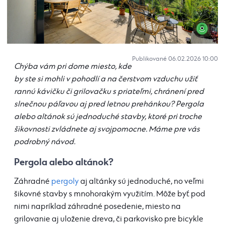
Publikované 06.02.2026 10:00
Chýba vám pri dome miesto, kde
by ste si mohli v pohodlí a na čerstvom vzduchu užiť
rannú kávičku či grilovačku s priateľmi, chránení pred
slnečnou páľavou aj pred letnou prehánkou? Pergola
alebo altánok sú jednoduché stavby, ktoré pri troche
šikovnosti zvládnete aj svojpomocne. Máme pre vás
podrobný návod.
Pergola alebo altánok?
Záhradné
pergoly
aj altánky sú jednoduché, no veľmi
šikovné stavby s mnohorakým využitím. Môže byť pod
nimi napríklad záhradné posedenie, miesto na
grilovanie aj uloženie dreva, či parkovisko pre bicykle