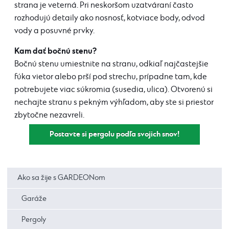
strana je veterná. Pri neskoršom uzatváraní často
rozhodujú detaily ako nosnosť, kotviace body, odvod
vody a posuvné prvky.
Kam dať bočnú stenu?
Bočnú stenu umiestnite na stranu, odkiaľ najčastejšie
fúka vietor alebo prší pod strechu, prípadne tam, kde
potrebujete viac súkromia (susedia, ulica). Otvorenú si
nechajte stranu s pekným výhľadom, aby ste si priestor
zbytočne nezavreli.
Postavte si pergolu podľa svojich snov!
Ako sa žije s GARDEONom
Garáže
Pergoly