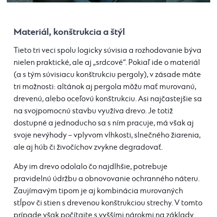
Materiál, konštrukcia a štýl
Tieto tri veci spolu logicky súvisia a rozhodovanie býva
nielen praktické, ale aj „srdcové“. Pokiaľ ide o materiál
(a s tým súvisiacu konštrukciu pergoly), v zásade máte
tri možnosti: altánok aj pergola môžu mať murovanú,
drevenú, alebo oceľovú konštrukciu. Asi najčastejšie sa
na svojpomocnú stavbu využíva drevo. Je totiž
dostupné a jednoducho sa s ním pracuje, má však aj
svoje nevýhody – vplyvom vlhkosti, slnečného žiarenia,
ale aj húb či živočíchov zvykne degradovať.
Aby im drevo odolalo čo najdlhšie, potrebuje
pravidelnú údržbu a obnovovanie ochranného náteru.
Zaujímavým tipom je aj kombinácia murovaných
stĺpov či stien s drevenou konštrukciou strechy. V tomto
prípade však počítajte s vyššími nárokmi na základy