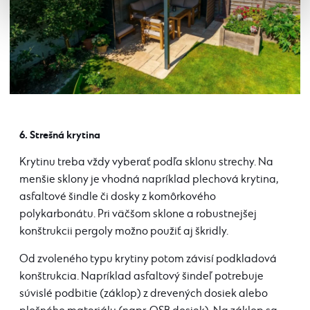
6. Strešná krytina
Krytinu treba vždy vyberať podľa sklonu strechy. Na
menšie sklony je vhodná napríklad plechová krytina,
asfaltové šindle či dosky z komôrkového
polykarbonátu. Pri väčšom sklone a robustnejšej
konštrukcii pergoly možno použiť aj škridly.
Od zvoleného typu krytiny potom závisí podkladová
konštrukcia. Napríklad asfaltový šindeľ potrebuje
súvislé podbitie (záklop) z drevených dosiek alebo