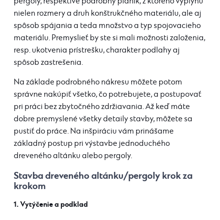
pergoly, respektíve podrobný plánik, z ktorého vyplynú
nielen rozmery a druh konštrukčného materiálu, ale aj
spôsob spájania a teda množstvo a typ spojovacieho
materiálu. Premyslieť by ste si mali možnosti založenia,
resp. ukotvenia prístrešku, charakter podlahy aj
spôsob zastrešenia.
Na základe podrobného nákresu môžete potom
správne nakúpiť všetko, čo potrebujete, a postupovať
pri práci bez zbytočného zdržiavania. Až keď máte
dobre premyslené všetky detaily stavby, môžete sa
pustiť do práce. Na inšpiráciu vám prinášame
základný postup pri výstavbe jednoduchého
dreveného altánku alebo pergoly.
Stavba dreveného altánku/pergoly krok za
krokom
1. Vytýčenie a podklad