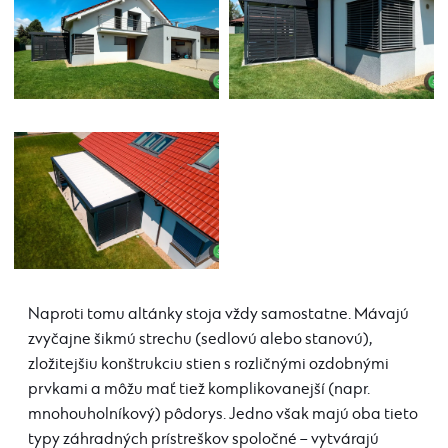
Naproti tomu altánky stoja vždy samostatne. Mávajú
zvyčajne šikmú strechu (sedlovú alebo stanovú),
zložitejšiu konštrukciu stien s rozličnými ozdobnými
prvkami a môžu mať tiež komplikovanejší (napr.
mnohouholníkový) pôdorys. Jedno však majú oba tieto
typy záhradných prístreškov spoločné – vytvárajú