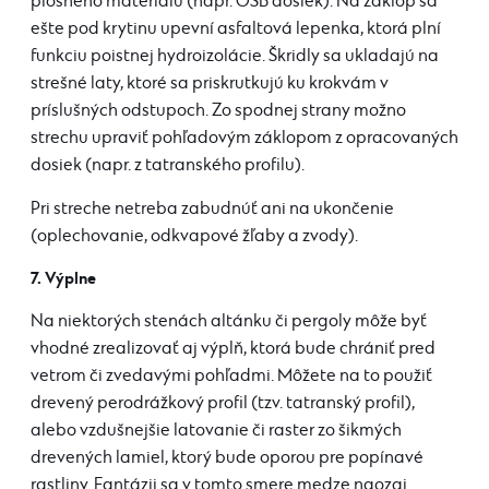
plošného materiálu (napr. OSB dosiek). Na záklop sa
ešte pod krytinu upevní asfaltová lepenka, ktorá plní
funkciu poistnej hydroizolácie. Škridly sa ukladajú na
strešné laty, ktoré sa priskrutkujú ku krokvám v
príslušných odstupoch. Zo spodnej strany možno
strechu upraviť pohľadovým záklopom z opracovaných
dosiek (napr. z tatranského profilu).
Pri streche netreba zabudnúť ani na ukončenie
(oplechovanie, odkvapové žľaby a zvody).
7. Výplne
Na niektorých stenách altánku či pergoly môže byť
vhodné zrealizovať aj výplň, ktorá bude chrániť pred
vetrom či zvedavými pohľadmi. Môžete na to použiť
drevený perodrážkový profil (tzv. tatranský profil),
alebo vzdušnejšie latovanie či raster zo šikmých
drevených lamiel, ktorý bude oporou pre popínavé
rastliny. Fantázii sa v tomto smere medze naozaj