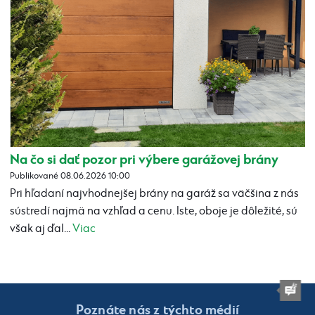
Na čo si dať pozor pri výbere garážovej brány
Publikované 08.06.2026 10:00
Pri hľadaní najvhodnejšej brány na garáž sa väčšina z nás
sústredí najmä na vzhľad a cenu. Iste, oboje je dôležité, sú
však aj ďal...
Viac
Poznáte nás z týchto médií