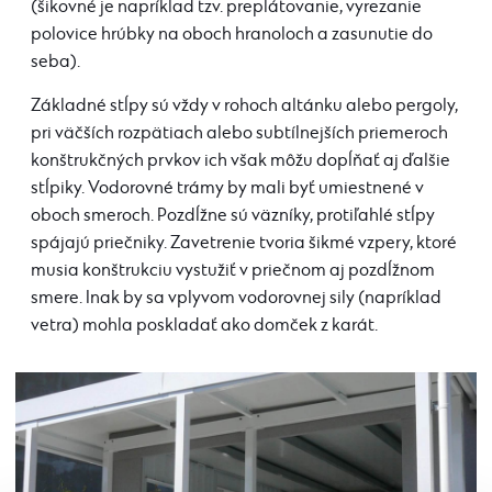
(šikovné je napríklad tzv. preplátovanie, vyrezanie
polovice hrúbky na oboch hranoloch a zasunutie do
seba).
Základné stĺpy sú vždy v rohoch altánku alebo pergoly,
pri väčších rozpätiach alebo subtílnejších priemeroch
konštrukčných prvkov ich však môžu dopĺňať aj ďalšie
stĺpiky. Vodorovné trámy by mali byť umiestnené v
oboch smeroch. Pozdĺžne sú väzníky, protiľahlé stĺpy
spájajú priečniky. Zavetrenie tvoria šikmé vzpery, ktoré
musia konštrukciu vystužiť v priečnom aj pozdĺžnom
smere. Inak by sa vplyvom vodorovnej sily (napríklad
vetra) mohla poskladať ako domček z karát.