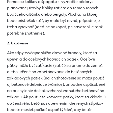
Pomocou kolíkov a špagátu si vyznačte pôdorys
plánovanej stavby. Kolíky zatlčte do zeme v rohoch
budúceho altánku alebo pergoly. Plocha, na ktorej
bude prístrešok stáť, by mala byť rovná, prípadne ju
treba vyrovnať (ideálne odkopať, pri navezení je totiž
potrebné zhutnenie).
2. Ukotvenie
Ako stĺpy zvyčajne slúžia drevené hranoly, ktoré sa
upevnia do oceľových kotviacich pätiek. Oceľové
pätky môžu byť zatĺkacie (zatlčú sa priamo do zeme),
alebo určené na zabetónovanie do betónových
základových pätiek (na ich zhotovenie sa môžu použiť
aj betónové debniace tvárnice), prípadne uspôsobené
na prichytenie do hotového vytvrdnutého betónového
základu. Ak použijete kotviace pätky, ktoré sa vkladajú
do čerstvého betónu, s upevnením drevených stĺpikov
budete musieť počkať aspoň týždeň, aby betón