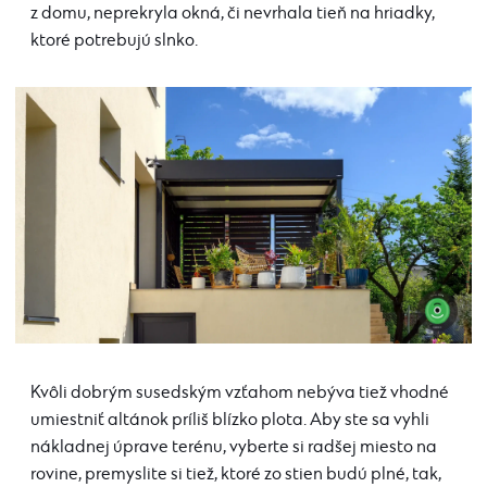
z domu, neprekryla okná, či nevrhala tieň na hriadky,
ktoré potrebujú slnko.
Kvôli dobrým susedským vzťahom nebýva tiež vhodné
umiestniť altánok príliš blízko plota. Aby ste sa vyhli
nákladnej úprave terénu, vyberte si radšej miesto na
rovine, premyslite si tiež, ktoré zo stien budú plné, tak,