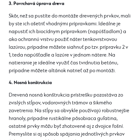
3. Povrchová úprava dreva
Skôr, než sa pustíte do montáže drevených prvkov, mali
by ste ich ošetriť vhodnými prípravkami. Ideálne je
napustiť ich biocídnym prípravkom (napúšťadlom) a
ako ochrannú vrstvu použiť náter tenkovrstvovou
lazúrou, prípadne môžete siahnuť po tzv. prípravku 2 v
1, teda napúšťadle a lazúre v jednom nátere. Na
natieranie je ideálne využiť čas tvrdnutia betónu,
prípadne môžete altánok natrieť až po montáži.
4. Nosná konštrukcia
Drevená nosná konštrukcia prístrešku pozostáva zo
zvislých stĺpov, vodorovných trámov a šikmého
zavetrenia. Na stĺpy sa obvykle používajú robustnejšie
hranoly, prípadne rustikálne pôsobiaca guľatina,
ostatné prvky môžu byť zhotovené aj z dvojice fošní.
Premyslite si aj spôsob spájania jednotlivých prvkov