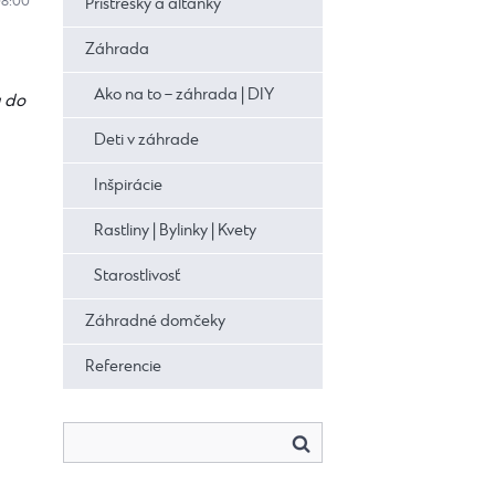
08:00
Prístrešky a altánky
Záhrada
Ako na to – záhrada | DIY
a do
Deti v záhrade
Inšpirácie
Rastliny | Bylinky | Kvety
Starostlivosť
Záhradné domčeky
Referencie