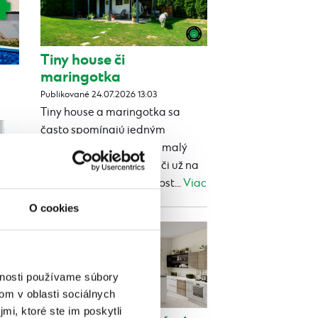
Tiny house či
maringotka
Publikované 24.07.2026 13:03
Tiny house a maringotka sa
často spomínajú jedným
dychom. Oba ponúkajú malý
vlastný priestor navyše, či už na
rekreáciu, ubytovanie host...
Viac
O cookies
vnosti používame súbory
om v oblasti sociálnych
mi, ktoré ste im poskytli