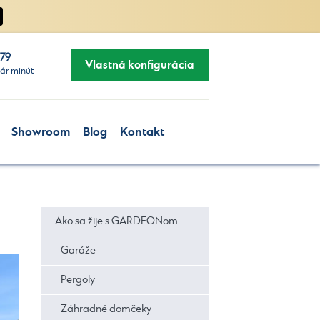
279
Vlastná konfigurácia
ár minút
Showroom
Blog
Kontakt
Ako sa žije s GARDEONom
Garáže
Pergoly
Záhradné domčeky