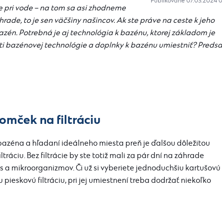
Publikované 07.03.2024 
de pri vode – na tom sa asi zhodneme
rade, to je sen väčšiny našincov. Ak ste práve na ceste k jeho
bazén. Potrebná je aj
technológia k bazénu
, ktorej základom je
sti bazénovej technológie a doplnky k bazénu umiestniť? Preds
omček na filtráciu
azéna a hľadaní ideálneho miesta preň je ďalšou dôležitou
ltráciu.
Bez filtrácie by ste totiž mali za pár dní na záhrade
s a mikroorganizmov. Či už si vyberiete jednoduchšiu kartušovú
u pieskovú filtráciu, pri jej umiestnení treba dodržať niekoľko