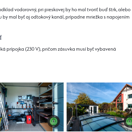
podklad vodorovný, pri pieskovej by ho mal tvoriť buď štrk, alebo
 by mal byť aj odtokový kanál, prípadne mriežka s napojením
ť
cká prípojka (230 V), pričom zásuvka musí byť vybavená