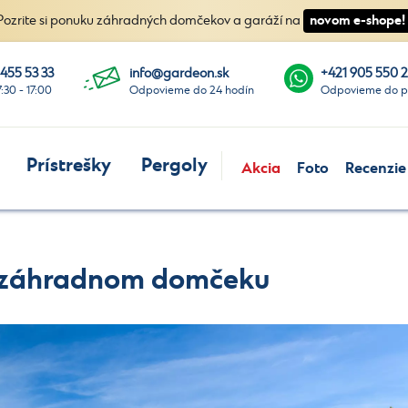
novom e-shope!
Pozrite si ponuku záhradných domčekov a garáží na
 455 53 33
info@gardeon.sk
+421 905 550 
7:30 - 17:00
Odpovieme do 24 hodín
Odpovieme do p
Prístrešky
Pergoly
Akcia
Foto
Recenzie
 v záhradnom domčeku