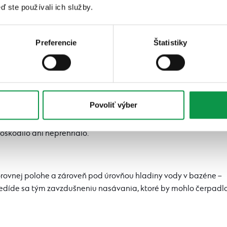
 umiestnenie bazénovej filtrácie
ď ste používali ich služby.
Preferencie
Štatistiky
ríliš blízko k bazénu (z bezpečnostných dôvodov), ale ani príliš
 zbytočným stratám tlaku). Ideálna vzdialenosť filtrácie od
stor
Povoliť výber
ré je dobre prístupné, a zároveň chránené pred dažďom aj pred
škodilo ani neprehrialo.
rovnej polohe a zároveň pod úrovňou hladiny vody v bazéne –
edíde sa tým zavzdušneniu nasávania, ktoré by mohlo čerpadl