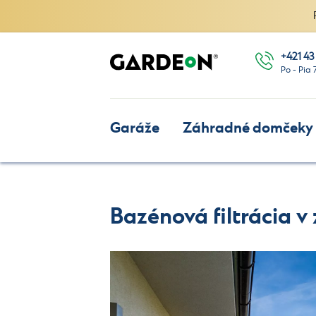
+421 43
Po - Pia 
Garáže
Záhradné domčeky
Bazénová filtrácia