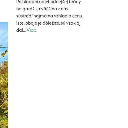
Pri hľadaní najvhodnejšej brány
na garáž sa väčšina z nás
sústredí najmä na vzhľad a cenu.
Iste, oboje je dôležité, sú však aj
ďal...
Viac