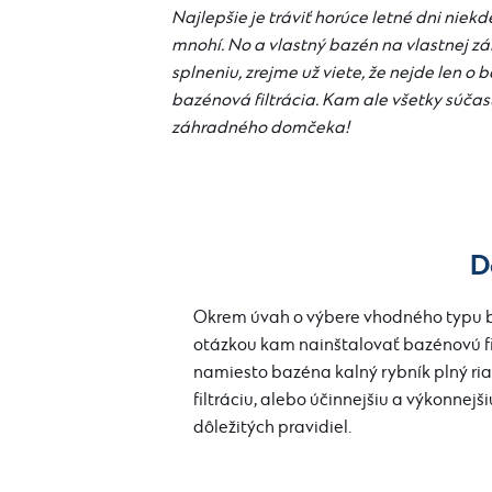
Najlepšie je tráviť horúce letné dni niek
mnohí. No a vlastný bazén na vlastnej záh
splneniu, zrejme už viete, že nejde len o 
bazénová filtrácia
. Kam ale všetky súča
záhradného domčeka!
D
Okrem úvah o výbere vhodného typu b
otázkou
kam nainštalovať bazénovú fi
namiesto bazéna kalný rybník plný ria
filtráciu, alebo účinnejšiu a výkonnejši
dôležitých pravidiel.