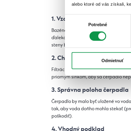
5 pravidiel na
alebo ktoré od vás získali, ke
1. Vzdialenosť od bazéna
Výber
Potrebné
súhlasu
Bazénová filtrácia by nemala byť ani p
ďaleko od bazéna (aby nedochádzalo k
steny bazéna je 3 metre.
2. Chránený a prístupný prie
Odmietnuť
Filtrácia by mala byť na miestne, kto
priamym slnkom, aby sa čerpadlo nepo
3. Správna poloha čerpadla
Čerpadlo by malo byť uložené vo vodo
tak, aby voda doňho mohla stekať (pr
poškodiť).
4. Vhodný podklad