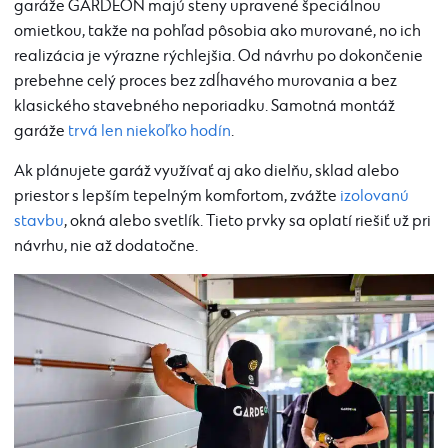
garáže GARDEON majú steny upravené špeciálnou
omietkou, takže na pohľad pôsobia ako murované, no ich
realizácia je výrazne rýchlejšia. Od návrhu po dokončenie
prebehne celý proces bez zdĺhavého murovania a bez
klasického stavebného neporiadku. Samotná montáž
garáže
trvá len niekoľko hodín
.
Ak plánujete garáž využívať aj ako dielňu, sklad alebo
priestor s lepším tepelným komfortom, zvážte
izolovanú
stavbu
, okná alebo svetlík. Tieto prvky sa oplatí riešiť už pri
návrhu, nie až dodatočne.