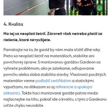
4. Kvalita
Na tej sa neoplatí šetriť. Zároveň však netreba platiť za
riešenie, ktoré nevyužijete.
Pamätajte na to, že garáž by vám mala slúžiť dlhé roky.
Preto sa neoplatí šetriť na materiáloch, stabilite ani
povrchovej úprave. S montovanou garážou Gardeon sa
vyhnete problémom, ako je zatekanie, odlupovanie
povrchu alebo slabá stabilita stavby. Vlastnosti použitých
materiálov vieme
podložiť certifikátmi
a statickými
výpočtami, no dôkazom sú aj
referencie a spokojní
zákazníci
. Takže hoci montované garáže patria medzi
najlacnejšie na trhu, pokiaľ ide o kvalitu, s tými z Gardeonu
určite chybu neurobíte.