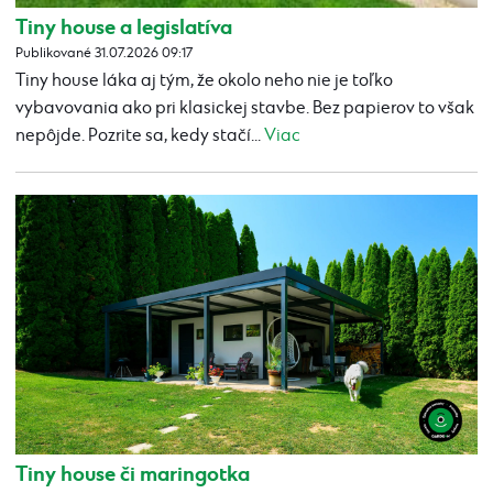
Tiny house a legislatíva
Publikované 31.07.2026 09:17
Tiny house láka aj tým, že okolo neho nie je toľko
vybavovania ako pri klasickej stavbe. Bez papierov to však
nepôjde. Pozrite sa, kedy stačí...
Viac
Tiny house či maringotka