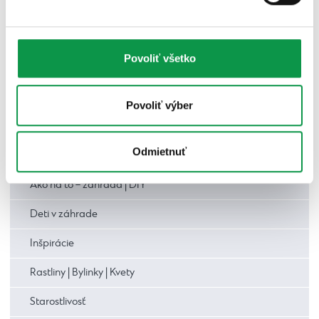
TV relácie
Magazíny
Povoliť všetko
TOP realizácie: inšpirácie od zákazníkov
Ostatné
Povoliť výber
Prístrešky a altánky
Odmietnuť
Záhrada
Ako na to – záhrada | DIY
Deti v záhrade
Inšpirácie
Rastliny | Bylinky | Kvety
Starostlivosť