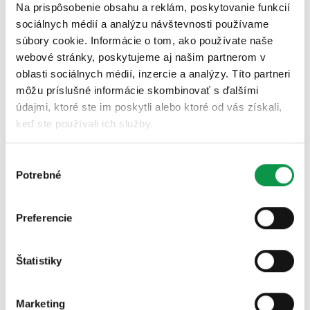
Na prispôsobenie obsahu a reklám, poskytovanie funkcií
sociálnych médií a analýzu návštevnosti používame
Ako sa žije s GARDEONom
súbory cookie. Informácie o tom, ako používate naše
webové stránky, poskytujeme aj našim partnerom v
Garáže
oblasti sociálnych médií, inzercie a analýzy. Títo partneri
môžu príslušné informácie skombinovať s ďalšími
Pergoly
údajmi, ktoré ste im poskytli alebo ktoré od vás získali,
Záhradné domčeky
keď ste používali ich služby.
Montované garáže
Výber
Potrebné
Ako na to – garáže | DIY
súhlasu
Údržba a starostlivosť
Preferencie
Zabezpečenie
Štatistiky
Novinky
Firemné akcie
Marketing