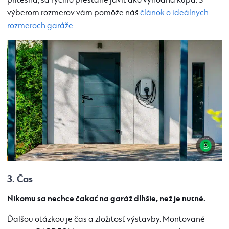
pritesná, sa rýchlo prestane javiť ako výhodná kúpa. S
výberom rozmerov vám pomôže náš
článok o ideálnych
rozmeroch garáže
.
3. Čas
Nikomu sa nechce čakať na garáž dlhšie, než je nutné.
Ďalšou otázkou je čas a zložitosť výstavby. Montované