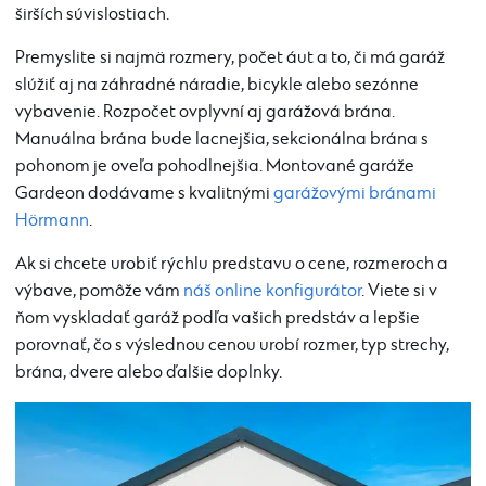
širších súvislostiach.
Premyslite si najmä rozmery, počet áut a to, či má garáž
slúžiť aj na záhradné náradie, bicykle alebo sezónne
vybavenie. Rozpočet ovplyvní aj garážová brána.
Manuálna brána bude lacnejšia, sekcionálna brána s
pohonom je oveľa pohodlnejšia. Montované garáže
Gardeon dodávame s kvalitnými
garážovými bránami
Hörmann
.
Ak si chcete urobiť rýchlu predstavu o cene, rozmeroch a
výbave, pomôže vám
náš online konfigurátor
. Viete si v
ňom vyskladať garáž podľa vašich predstáv a lepšie
porovnať, čo s výslednou cenou urobí rozmer, typ strechy,
brána, dvere alebo ďalšie doplnky.