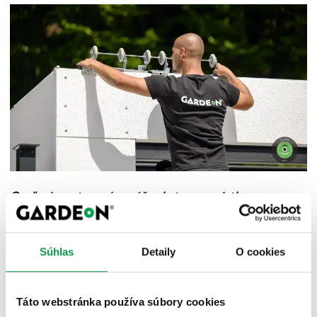
Oceľové montované garáže s hotovou omietkou zo
systému GARDEON právom patria k najlepším riešeniam
z pohľadu pomeru ceny, úžitkovej hodnoty a kvality.
Súhlas
Detaily
O cookies
Vyberte si svoju garáž
Táto webstránka používa súbory cookies