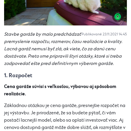
Stavbe garáže by malo predchádzať
Publikované 23.11.2021 14:45
premyslenie rozpočtu, rozmerov, času realizácie a kvality.
Lacná garáž nemusí byť zlá, ak viete, čo za danú cenu
dostávate. Preto sme pripravili štyri otázky, ktoré si treba
zodpovedať ešte pred definitívnym výberom garáže.
1. Rozpočet
Cena garáže súvisí s veľkosťou, výbavou aj spôsobom
realizácie.
Základnou otázkou je cena garáže, presnejšie rozpočet na
jej výstavbu. Je prirodzené, že sa budete pýtať, či vám
postačí lacnejší model, alebo sa oplatí investovať viac. Aj
cenovo dostupná garáž môže dobre slúžiť, ak rozmýšľate v