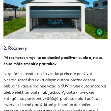
2. Rozmery
Pri rozmeroch myslite na dnešné používanie, ale aj na to,
čo sa môže zmeniť o pár rokov.
Najskôr si ujasnite, na čo všetko ju chcete používať.
Nestačí rátať iba s aktuálnym autom. Možno časom
pribudne väčšie rodinné vozidlo, SUV, druhé auto, motorka
alebo elektromobil s nabíjačkou. Aj autá v rovnakej
kategórii sa postupne zväčšujú, preto sa oplatí počítať s
rezervou. Lacná garáž, ktorá je hneď po dokončení