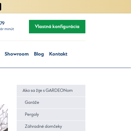
279
Vlastná konfigurácia
ár minút
Showroom
Blog
Kontakt
Ako sa žije s GARDEONom
Garáže
Pergoly
Záhradné domčeky