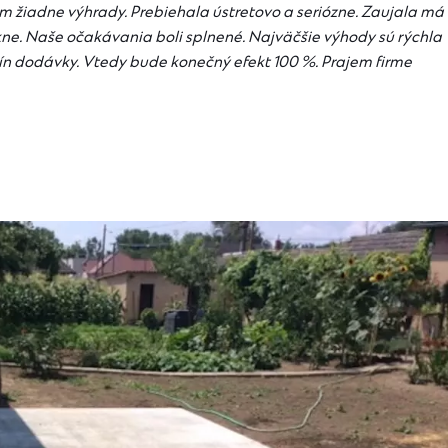
m žiadne výhrady. Prebiehala ústretovo a seriózne. Zaujala má
kne. Naše očakávania boli splnené. Najväčšie výhody sú rýchla
mín dodávky. Vtedy bude konečný efekt 100 %. Prajem firme