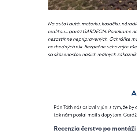
Na auto i autá, motorku, kosačku, náradi
realitou… garáž GARDEON. Ponúkame naoz
nezastihne nepripravených. Ochráňte m
nezbedných rúk. Bezpečne uchovajte všetk
sa skúsenosťou našich reálnych zákazník
A
Pán Tóth nás oslovil v júni s tým, že b
tak nám poslal mail s dopytom. Garáž
Recenzia čerstvo po montáži