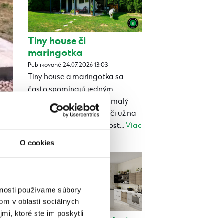
Tiny house či
maringotka
Publikované 24.07.2026 13:03
Tiny house a maringotka sa
často spomínajú jedným
dychom. Oba ponúkajú malý
vlastný priestor navyše, či už na
rekreáciu, ubytovanie host...
Viac
O cookies
vnosti používame súbory
om v oblasti sociálnych
mi, ktoré ste im poskytli