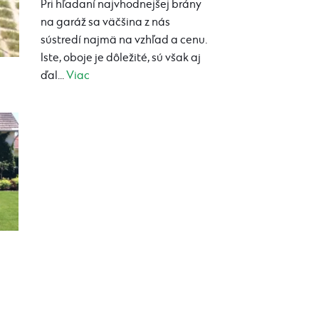
Pri hľadaní najvhodnejšej brány
na garáž sa väčšina z nás
sústredí najmä na vzhľad a cenu.
Iste, oboje je dôležité, sú však aj
ďal...
Viac