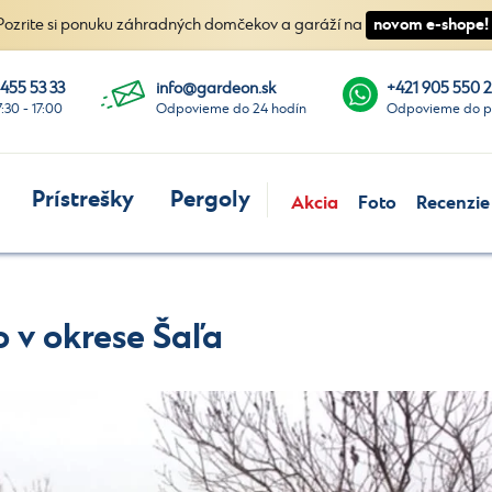
novom e-shope!
Pozrite si ponuku záhradných domčekov a garáží na
 455 53 33
info@gardeon.sk
+421 905 550 
7:30 - 17:00
Odpovieme do 24 hodín
Odpovieme do p
Prístrešky
Pergoly
Akcia
Foto
Recenzie
 v okrese Šaľa