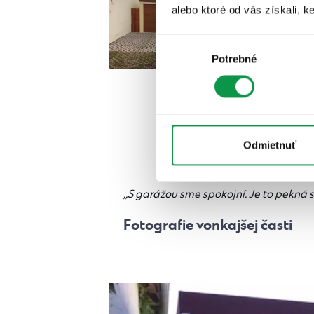
alebo ktoré od vás získali, ke
Výber
Potrebné
súhlasu
Odmietnuť
A aké sú j
,,S garážou sme spokojní. Je to pekná 
Fotografie vonkajšej časti