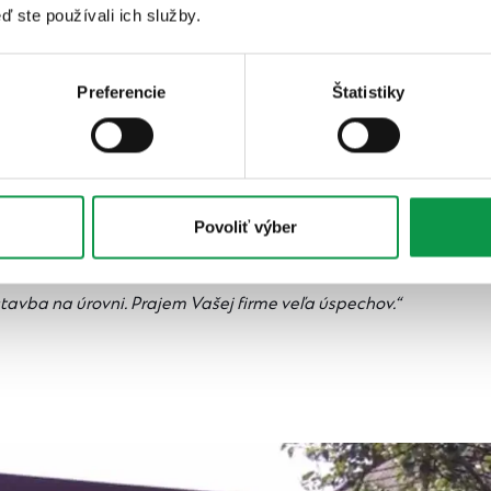
ď ste používali ich služby.
Preferencie
Štatistiky
Povoliť výber
eho dojmy s odstupom času?
stavba na úrovni. Prajem Vašej firme veľa úspechov.“