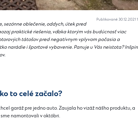
Publikované 30.12.2021 
e, sezónne oblečenie, oddych, útek pred
aj praktické riešenia, vďaka ktorým vás budúcnosť viac
otorových tátošov pred negatívnym vplyvom počasia a
o narádie i športové vybavenie. Panuje u Vás neistota? Inšpir
ov.
ko to celé začalo?
y chcel garáž pre jedno auto. Zaujala ho vizáž nášho produktu, a
 sme namontovali v októbri.