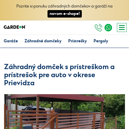
Pozrite si ponuku záhradných domčekov a garáží na
novom e-shope!
Garáže
Záhradné domčeky
Prístrešky
Pergoly
Záhradný domček s prístreškom a
prístrešok pre auto v okrese
Prievidza