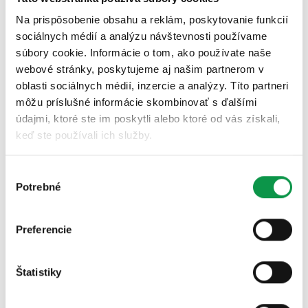
domček/prístrešok
Na prispôsobenie obsahu a reklám, poskytovanie funkcií
sociálnych médií a analýzu návštevnosti používame
súbory cookie. Informácie o tom, ako používate naše
Ako sa žije s GARDEONom
webové stránky, poskytujeme aj našim partnerom v
oblasti sociálnych médií, inzercie a analýzy. Títo partneri
Garáže
môžu príslušné informácie skombinovať s ďalšími
Pergoly
údajmi, ktoré ste im poskytli alebo ktoré od vás získali,
keď ste používali ich služby.
Záhradné domčeky
Výber
Montované garáže
Potrebné
súhlasu
Ako na to – garáže | DIY
Preferencie
Údržba a starostlivosť
Zabezpečenie
Štatistiky
Novinky