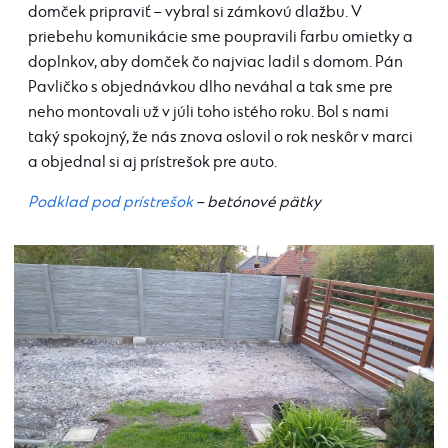
domček pripraviť – vybral si zámkovú dlažbu. V
priebehu komunikácie sme poupravili farbu omietky a
doplnkov, aby domček čo najviac ladil s domom. Pán
Pavličko s objednávkou dlho neváhal a tak sme pre
neho montovali už v júli toho istého roku. Bol s nami
taký spokojný, že nás znova oslovil o rok neskôr v marci
a objednal si aj prístrešok pre auto.
Podklad pod prístrešok
– betónové pätky