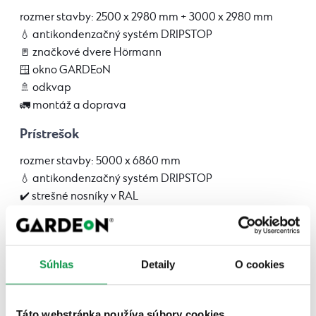
rozmer stavby: 2500 x 2980 mm + 3000 x 2980 mm
💧 antikondenzačný systém DRIPSTOP⠀
🚪 značkové dvere Hörmann
🪟 okno GARDEoN
🚿 odkvap
🚛 montáž a doprava
Prístrešok
rozmer stavby: 5000 x 6860 mm
💧 antikondenzačný systém DRIPSTOP⠀
✔️ strešné nosníky v RAL
🚿 odkvap
🚛 montáž a doprava
Za spätnú väzbu a fotografie ďakujeme nášmu
Súhlas
Detaily
O cookies
zákazníkovi Pavličkovi z Cígeľa.
Chcem si nakonfigurovať svoj záhradný
Táto webstránka používa súbory cookies