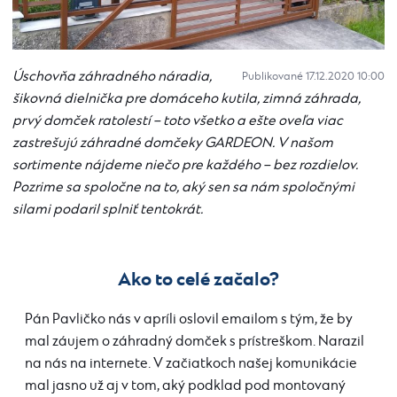
Úschovňa záhradného náradia,
Publikované 17.12.2020 10:00
šikovná dielnička pre domáceho kutila, zimná záhrada,
prvý domček ratolestí – toto všetko a ešte oveľa viac
zastrešujú záhradné domčeky GARDEON. V našom
sortimente nájdeme niečo pre každého – bez rozdielov.
Pozrime sa spoločne na to, aký sen sa nám spoločnými
silami podaril splniť tentokrát.
Ako to celé začalo?
Pán Pavličko nás v apríli oslovil emailom s tým, že by
mal záujem o záhradný domček s prístreškom. Narazil
na nás na internete. V začiatkoch našej komunikácie
mal jasno už aj v tom, aký podklad pod montovaný