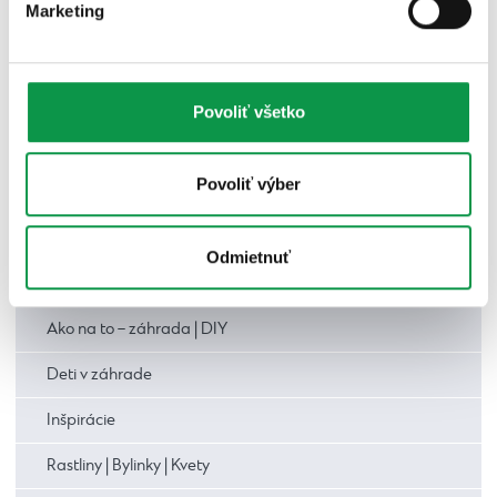
Firemné akcie
Marketing
TV relácie
Magazíny
Povoliť všetko
TOP realizácie: inšpirácie od zákazníkov
Povoliť výber
Ostatné
Prístrešky a altánky
Odmietnuť
Záhrada
Ako na to – záhrada | DIY
Deti v záhrade
Inšpirácie
Rastliny | Bylinky | Kvety