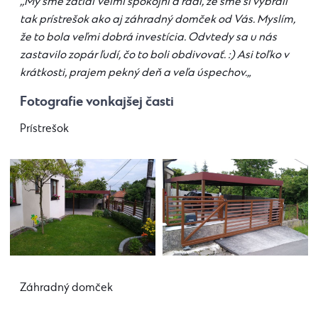
,,
My sme zatiaľ veľmi spokojní a radi, že sme si vybrali
tak prístrešok ako aj záhradný domček od Vás. Myslím,
že to bola veľmi dobrá investícia. Odvtedy sa u nás
zastavilo zopár ľudí, čo to boli obdivovať. :) Asi toľko v
krátkosti, prajem pekný deň a veľa úspechov.
„
Fotografie vonkajšej časti
Prístrešok
Záhradný domček