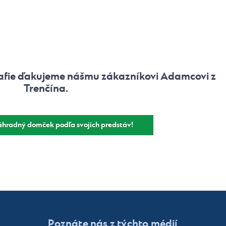
afie ďakujeme nášmu zákazníkovi Adamcovi z
Trenčína.
záhradný domček podľa svojich predstáv!
Poznáte nás z týchto médií