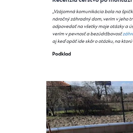
,,Vzájomná komunikácia bola na špičk
náročný záhradný dom, verím v jeho t
odpovedať na všetky moje otázky a úst
verím v pevnosť a bezúdržbovosť
záh
aj keď opäť ide skôr o otázku, na kt
Podklad