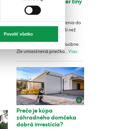
Ako zariadiť interiér tiny
house
Publikované 24.07.2026 12:52
Výber správneho zariadenia do
domčeka je podstatnejší než
Povoliť všetko
jeho rozmery a v malom
priestore to platí dvojnásobne.
Zle umiestnená priečka...
Viac
Prečo je kúpa
záhradného domčeka
dobrá investícia?