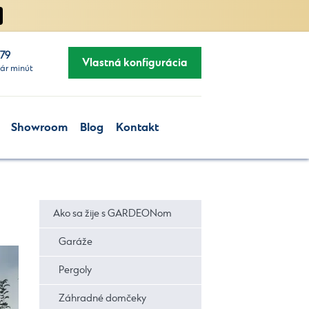
279
Vlastná konfigurácia
ár minút
Showroom
Blog
Kontakt
Ako sa žije s GARDEONom
Garáže
Pergoly
Záhradné domčeky