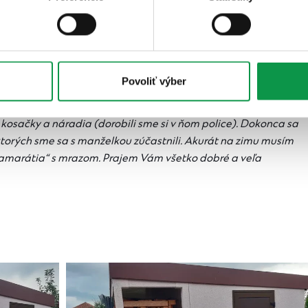
eho dojmy s odstupom času?
Povoliť výber
 spokojní. Máme ho celý podpivničený, čo nám slúži
ungalov, v ktorom bývame pivnicu nemá. Domček slúži na
, kosačky a náradia (dorobili sme si v ňom police). Dokonca sa
 ktorých sme sa s manželkou zúčastnili. Akurát na zimu musím
amarátia“ s mrazom. Prajem Vám všetko dobré a veľa