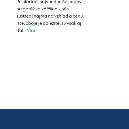
Pri hľadaní najvhodnejšej brány
na garáž sa väčšina z nás
sústredí najmä na vzhľad a cenu.
Iste, oboje je dôležité, sú však aj
ďal...
Viac