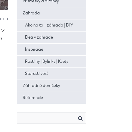
Prístrešky a altánky
Záhrada
10:00
Ako na to – záhrada | DIY
 V
Deti v záhrade
m
Inšpirácie
Rastliny | Bylinky | Kvety
Starostlivosť
Záhradné domčeky
Referencie