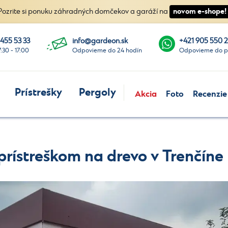
novom e-shope!
Pozrite si ponuku záhradných domčekov a garáží na
 455 53 33
info@gardeon.sk
+421 905 550 
7:30 - 17:00
Odpovieme do 24 hodín
Odpovieme do p
Prístrešky
Pergoly
Akcia
Foto
Recenzie
rístreškom na drevo v Trenčíne