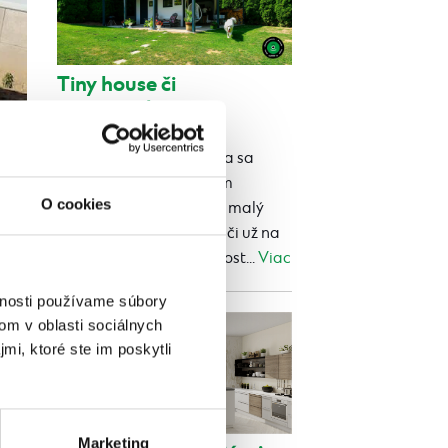
Tiny house či
maringotka
Publikované 24.07.2026 13:03
Tiny house a maringotka sa
často spomínajú jedným
O cookies
dychom. Oba ponúkajú malý
vlastný priestor navyše, či už na
rekreáciu, ubytovanie host...
Viac
vnosti používame súbory
om v oblasti sociálnych
mi, ktoré ste im poskytli
Marketing