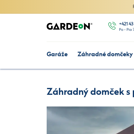
+421 43
Po - Pia 
Garáže
Záhradné domčeky
Záhradný domček s p