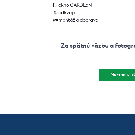
🪟 okno GARDEoN
🚿 odkvap
🚛 montáž a doprava
Za spätnú väzbu a fotogr
Navrhni si 