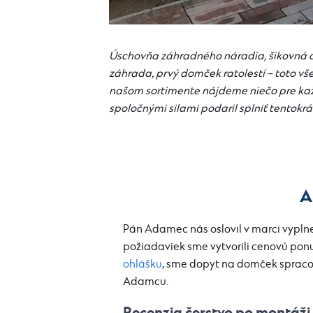
Úschovňa záhradného náradia, šikovná d
záhrada, prvý domček ratolestí – toto v
našom sortimente nájdeme niečo pre každ
spoločnými silami podaril splniť tentokrá
A
Pán Adamec nás oslovil v marci vypl
požiadaviek sme vytvorili cenovú pon
ohlášku
, sme dopyt na domček spracov
Adamcu.
Recenzia čerstvo po montáži