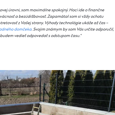
ovej úrovni, som maximálne spokojný. Hoci ide o finančne
rvácnosť a bezúdržbovosť. Zapamätal som si vždy ochotu
retovosť z Vašej strany. Výhody technológie ukáže až čas –
radného domčeka
. Svojim známym by som Vás určite odporučil,
orú budem vedieť odpovedať s odstupom času.“