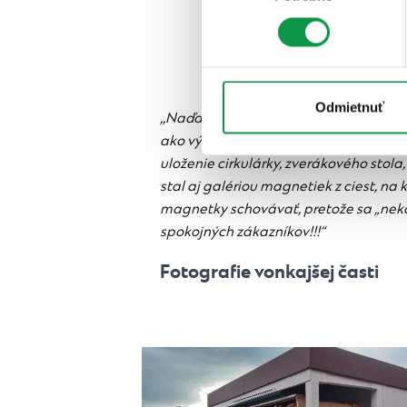
A aké sú j
Odmietnuť
,,Naďalej sme s manželkou s domčekom
ako výborný úložný priestor, keďže b
uloženie cirkulárky, zverákového stola
stal aj galériou magnetiek z ciest, na
magnetky schovávať, pretože sa „nek
spokojných zákazníkov!!!“
Fotografie vonkajšej časti