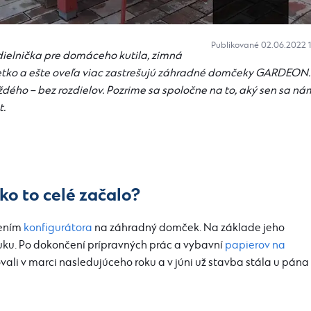
Publikované 02.06.2022 
ielnička pre domáceho kutila, zimná
šetko a ešte oveľa viac zastrešujú záhradné domčeky GARDEON.
ého – bez rozdielov. Pozrime sa spoločne na to, aký sen sa ná
t.
ko to celé začalo?
nením
konfigurátora
na záhradný domček. Na základe jeho
uku. Po dokončení prípravných prác a vybavní
papierov na
ali v marci nasledujúceho roku a v júni už stavba stála u pána