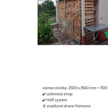
rozmer stavby: 2500 x 3560 mm + 110
✔️ izolovaný strop
✔️ HAP systém
🚪 značkové dvere Hörmann