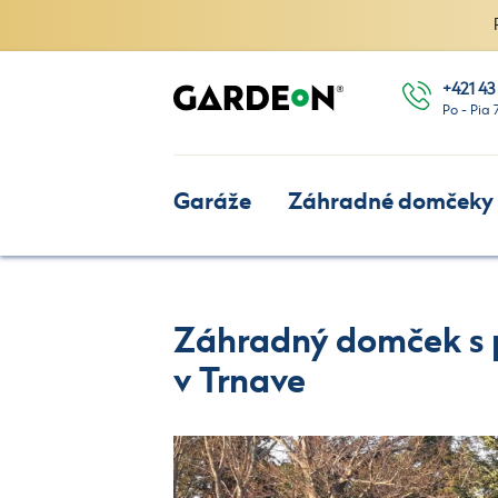
+421 43
Po - Pia 
Garáže
Záhradné domčeky
Záhradný domček s pr
v Trnave