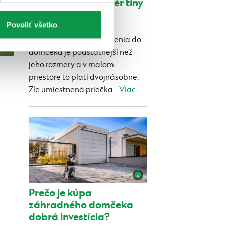
Ako zariadiť interiér tiny
house
Povoliť všetko
Publikované 24.07.2026 12:52
Výber správneho zariadenia do
domčeka je podstatnejší než
jeho rozmery a v malom
priestore to platí dvojnásobne.
Zle umiestnená priečka...
Viac
Prečo je kúpa
záhradného domčeka
dobrá investícia?