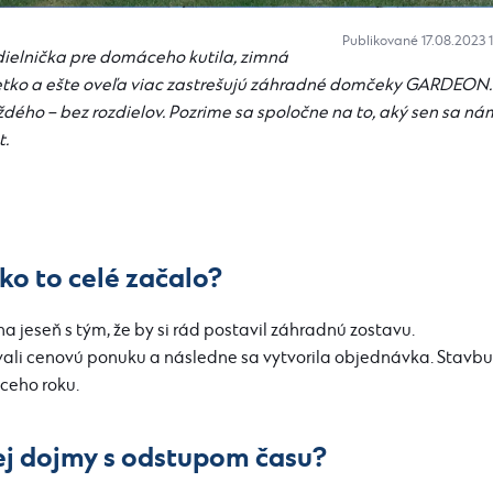
Publikované 17.08.2023 
ielnička pre domáceho kutila, zimná
šetko a ešte oveľa viac zastrešujú záhradné domčeky GARDEON.
ého – bez rozdielov. Pozrime sa spoločne na to, aký sen sa ná
t.
ko to celé začalo?
 jeseň s tým, že by si rád postavil záhradnú zostavu.
ali cenovú ponuku a následne sa vytvorila objednávka. Stavbu
úceho roku.
jej dojmy s odstupom času?