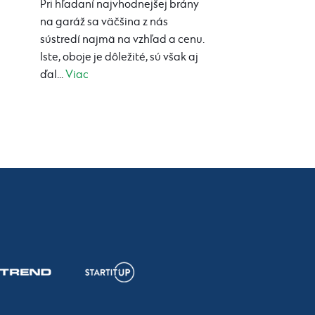
Pri hľadaní najvhodnejšej brány
na garáž sa väčšina z nás
sústredí najmä na vzhľad a cenu.
Iste, oboje je dôležité, sú však aj
ďal...
Viac