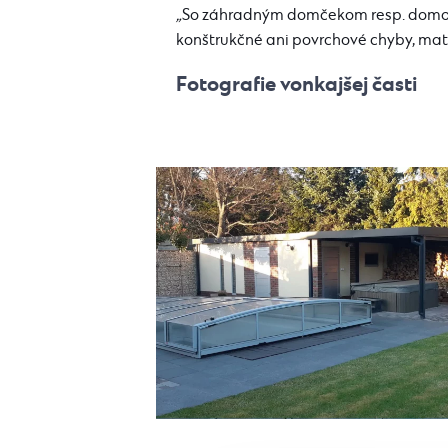
„
So záhradným domčekom resp. domom
konštrukčné ani povrchové chyby, mater
Fotografie vonkajšej časti