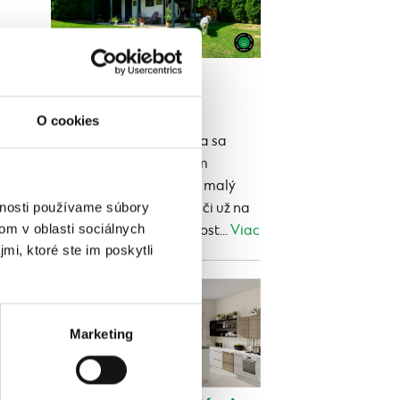
Tiny house či
maringotka
Publikované 24.07.2026 13:03
O cookies
Tiny house a maringotka sa
často spomínajú jedným
dychom. Oba ponúkajú malý
vnosti používame súbory
vlastný priestor navyše, či už na
om v oblasti sociálnych
rekreáciu, ubytovanie host...
Viac
mi, ktoré ste im poskytli
Marketing