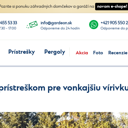
novom e-shope!
Pozrite si ponuku záhradných domčekov a garáží na
 455 53 33
info@gardeon.sk
+421 905 550 
7:30 - 17:00
Odpovieme do 24 hodín
Odpovieme do p
Prístrešky
Pergoly
Akcia
Foto
Recenzie
ístreškom pre vonkajšiu vírivk