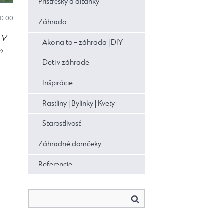
Prístrešky a altánky
10:00
Záhrada
 V
Ako na to – záhrada | DIY
m
Deti v záhrade
Inšpirácie
Rastliny | Bylinky | Kvety
Starostlivosť
Záhradné domčeky
Referencie