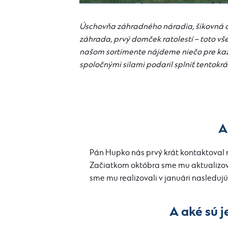
Úschovňa záhradného náradia, šikovná d
záhrada, prvý domček ratolestí – toto v
našom sortimente nájdeme niečo pre každ
spoločnými silami podaril splniť tentokrá
A
Pán Hupko nás prvý krát kontaktoval na
Začiatkom októbra sme mu aktualizov
sme mu realizovali v januári nasleduj
A aké sú 