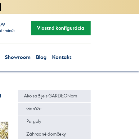
279
Vlastná konfigurácia
ár minút
Showroom
Blog
Kontakt
u
Ako sa žije s GARDEONom
Garáže
Pergoly
Záhradné domčeky