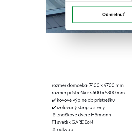
Odmietnuť
rozmer domčeka: 7400 x 4700 mm
rozmer prístrešku: 4400 x 5300 mm
✔️ kovové výplne do prístrešku
✔️ izolovaný strop a steny
🚪 značkové dvere Hörmann
🪟 svetlík GARDEoN
🚿 odkvap