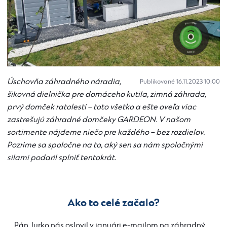
Úschovňa záhradného náradia,
Publikované 16.11.2023 10:00
šikovná dielnička pre domáceho kutila, zimná záhrada,
prvý domček ratolestí – toto všetko a ešte oveľa viac
zastrešujú záhradné domčeky GARDEON. V našom
sortimente nájdeme niečo pre každého – bez rozdielov.
Pozrime sa spoločne na to, aký sen sa nám spoločnými
silami podaril splniť tentokrát.
Ako to celé začalo?
Pán Jurko nás oslovil v januári e-mailom na záhradný