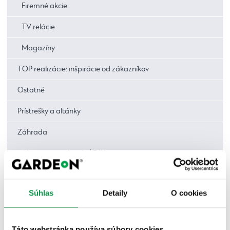
Firemné akcie
TV relácie
Magazíny
TOP realizácie: inšpirácie od zákazníkov
Ostatné
Prístrešky a altánky
Záhrada
Ako na to – záhrada | DIY
Deti v záhrade
Súhlas
Detaily
O cookies
Inšpirácie
Rastliny | Bylinky | Kvety
Táto webstránka používa súbory cookies