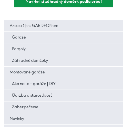
Navrhni si záhradný domček podľa seba!
Ako sa žije s GARDEONom
Garáže
Pergoly
Záhradné domčeky
Montované garáže
Ako na to – garáže | DIY
Údržba a starostlivosť
Zabezpečenie
Novinky