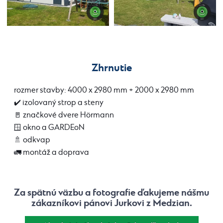
Zhrnutie
rozmer stavby: 4000 x 2980 mm + 2000 x 2980 mm
✔️ izolovaný strop a steny
🚪 značkové dvere Hörmann
🪟 okno a GARDEoN
🚿 odkvap
🚛 montáž a doprava
Za spätnú väzbu a fotografie ďakujeme nášmu
zákazníkovi pánovi Jurkovi
z Medzian.