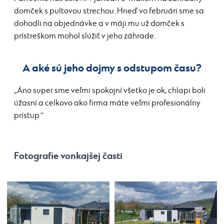
domček s pultovou strechou. Hneď vo februári sme sa
dohodli na objednávke a v máji mu už domček s
prístreškom mohol slúžiť v jeho záhrade.
A aké sú jeho dojmy s odstupom času?
„
Áno super sme veľmi spokojní všetko je ok, chlapi boli
úžasní a celkovo ako firma máte veľmi profesionálny
prístup
“
Fotografie vonkajšej časti