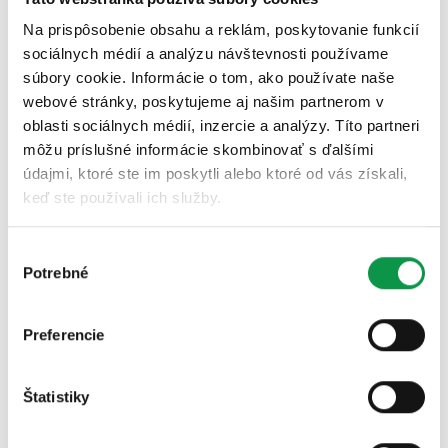
Starostlivosť
Na prispôsobenie obsahu a reklám, poskytovanie funkcií
sociálnych médií a analýzu návštevnosti používame
Záhradné domčeky
súbory cookie. Informácie o tom, ako používate naše
Referencie
webové stránky, poskytujeme aj našim partnerom v
oblasti sociálnych médií, inzercie a analýzy. Títo partneri
môžu príslušné informácie skombinovať s ďalšími
údajmi, ktoré ste im poskytli alebo ktoré od vás získali,
keď ste používali ich služby.
Výber
Potrebné
súhlasu
Preferencie
Štatistiky