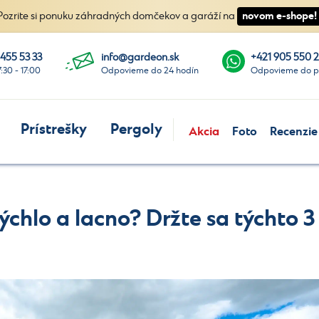
novom e-shope!
Pozrite si ponuku záhradných domčekov a garáží na
 455 53 33
info@gardeon.sk
+421 905 550 
7:30 - 17:00
Odpovieme do 24 hodín
Odpovieme do p
Prístrešky
Pergoly
Akcia
Foto
Recenzie
ýchlo a lacno? Držte sa týchto 3