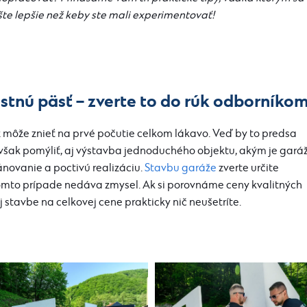
šte lepšie než keby ste mali experimentovať!
stnú päsť – zverte to do rúk odborníko
 môže znieť na prvé počutie celkom lákavo. Veď by to predsa
 však pomýliť, aj výstavba jednoduchého objektu, akým je garáž
ánovanie a poctivú realizáciu.
Stavbu garáže
zverte určite
mto prípade nedáva zmysel. Ak si porovnáme ceny kvalitných
stavbe na celkovej cene prakticky nič neušetríte.