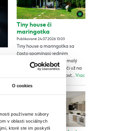
Tiny house či
maringotka
Publikované 24.07.2026 13:03
Tiny house a maringotka sa
často spomínajú jedným
dychom. Oba ponúkajú malý
vlastný priestor navyše, či už na
rekreáciu, ubytovanie host...
Viac
O cookies
y
vnosti používame súbory
om v oblasti sociálnych
mi, ktoré ste im poskytli