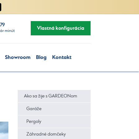
279
Vlastná konfigurácia
ár minút
Showroom
Blog
Kontakt
Ako sa žije s GARDEONom
Garáže
Pergoly
Záhradné domčeky