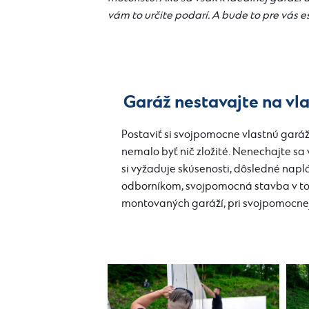
vám to určite podarí. A bude to pre vás e
Garáž nestavajte na vla
Postaviť si svojpomocne vlastnú garáž
nemalo byť nič zložité. Nenechajte sa
si vyžaduje skúsenosti, dôsledné napl
odborníkom, svojpomocná stavba v to
montovaných garáží, pri svojpomocnej 