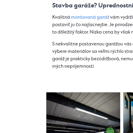
Stavba garáže? Uprednostnit
Kvalitná
montovaná garáž
vám vydrží d
postaviť ju čo najlacnejšie. Je prirod
to dôležitý faktor. Nízka cena by však 
S nekvalitne postavenou garážou vás 
výbere materiálov sa veľmi rýchlo st
garáž je prakticky bezúdržbová, nemu
iných nepríjemností.