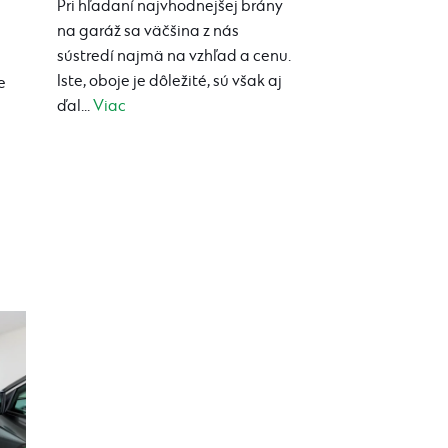
Pri hľadaní najvhodnejšej brány
na garáž sa väčšina z nás
sústredí najmä na vzhľad a cenu.
Iste, oboje je dôležité, sú však aj
e
ďal...
Viac