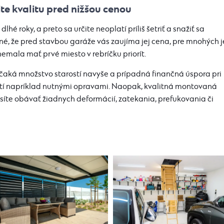
e kvalitu pred nižšou cenou
lhé roky, a preto sa určite neoplatí príliš šetriť a snažiť sa
zené, že pred stavbou garáže vás zaujíma jej cena, pre mnohých j
nemala mať prvé miesto v rebríčku priorít.
čaká množstvo starostí navyše a prípadná finančná úspora pri
ratí napríklad nutnými opravami. Naopak, kvalitná montovaná
síte obávať žiadnych deformácií, zatekania, prefukovania či