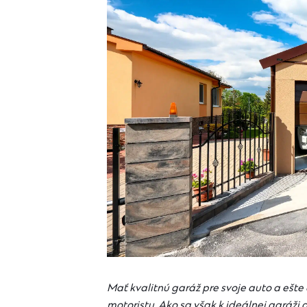
Mať kvalitnú garáž pre svoje auto a ešt
motoristu. Ako sa však k ideálnej garáži