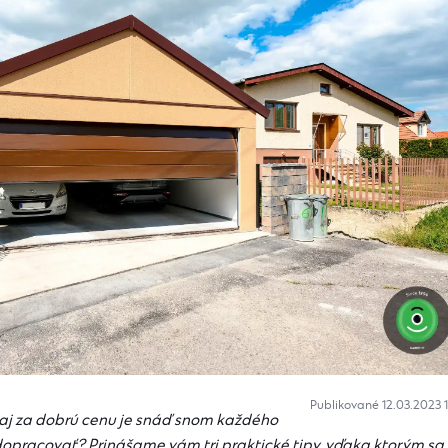
Publikované 12.03.2023 
e aj za dobrú cenu je snáď snom každého
 dopracovať? Prinášame vám tri praktické tipy, vďaka ktorým sa