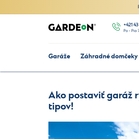
+421 43
Po - Pia 
Garáže
Záhradné domčeky
Ako postaviť garáž r
tipov!