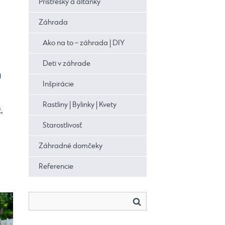
Prístrešky a altánky
Záhrada
Ako na to – záhrada | DIY
Deti v záhrade
m
Inšpirácie
Rastliny | Bylinky | Kvety
,
Starostlivosť
Záhradné domčeky
Referencie