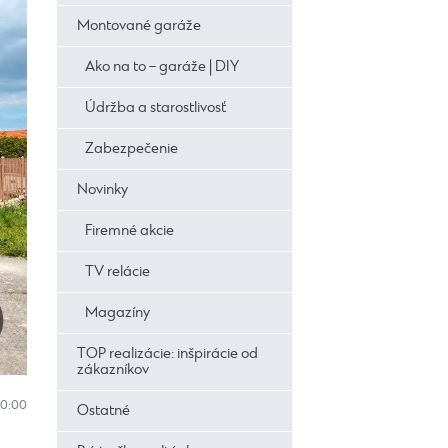
Montované garáže
Ako na to – garáže | DIY
Údržba a starostlivosť
Zabezpečenie
Novinky
Firemné akcie
TV relácie
Magazíny
TOP realizácie: inšpirácie od
zákazníkov
10:00
Ostatné