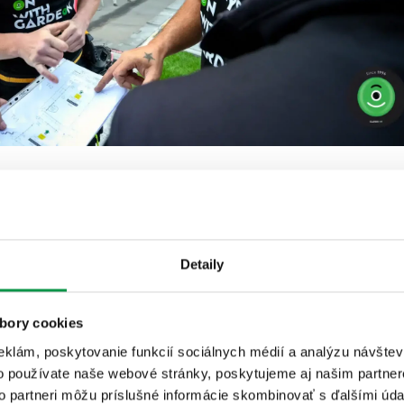
, rodiny aj svojho auta
Detaily
na sa nebude v garáži príliš dlho zdržiavať, zákon schválnosti
kou je montovaná garáž, je potrebné myslieť na bezpečnosť. Pri
bory cookies
íkmi a s použitím
kvalitných materiálov
sa o bezpečnosť stavb
koršiemu potenciálnemu nebezpečenstvu, ktorého následky si v
eklám, poskytovanie funkcií sociálnych médií a analýzu návšte
auto.
o používate naše webové stránky, poskytujeme aj našim partner
to partneri môžu príslušné informácie skombinovať s ďalšími údaj