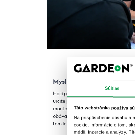
Myslite na bezpečnosť – seba
Súhlas
Hoci predpokladáme, že vy a vaša rodi
určite poznáte. Aj pri takej stavbe, a
Táto webstránka používa sú
montovanej garáži postavenej odborn
obávať nemusíte. Vyhnete sa tak nes
Na prispôsobenie obsahu a r
tom lepšom prípade odnesie len vaše 
cookie. Informácie o tom, ak
médií, inzercie a analýzy. Tí