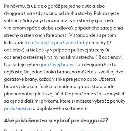
Pri návrhu, či už ide o garáž pre jedno auto alebo
dvojgaráž, sa vždy začína od druhu stavby. Pokračujete
voľbou pôdorysných rozmerov, typu strechy (pultová
v miernom spáde alebo sedlová), prípadného zateplenia
strechy a stien a ich farebnosti. V štandarde sú pritom
k dispozícii
najčastejšie používané farby
omietky (9
odtieňov), a tiež atiky v prípade pultovej strechy (4
odtiene) a strešnej krytiny na šikmú strechu (18 odtieňov).
Nasleduje výber
garážovej brány
– pri dvojgaráži je to
najčastejšie jedna široká brána, no môžete si zvoliť aj dve
garážové brány, každú v šírke pre jedno auto. Už teraz
bude výsledkom funkčná moderná garáž, ktorá bude
plnohodnotne plniť svoj účel. Odporúčame však zamyslieť
sa aj nad ďalšími prvkami, ktoré si môžete vybrať z ponuky
príslušenstva
a doplnkového sortimentu.
Aké príslušenstvo si vybrať pre dvojgaráž?