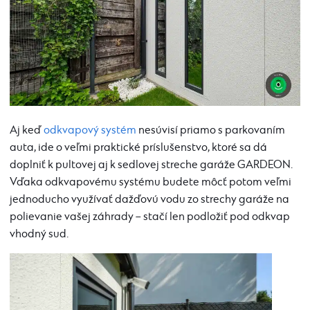
Aj keď
odkvapový systém
nesúvisí priamo s parkovaním
auta, ide o veľmi praktické príslušenstvo, ktoré sa dá
doplniť k pultovej aj k sedlovej streche garáže GARDEON.
Vďaka odkvapovému systému budete môcť potom veľmi
jednoducho využívať dažďovú vodu zo strechy garáže na
polievanie vašej záhrady – stačí len podložiť pod odkvap
vhodný sud.