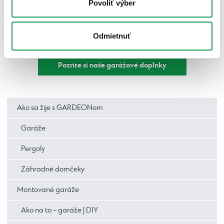
Povoliť výber
Odmietnuť
Fotografie: GARDEON
Pozrite si naše garážové doplnky
Ako sa žije s GARDEONom
Garáže
Pergoly
Záhradné domčeky
Montované garáže
Ako na to – garáže | DIY