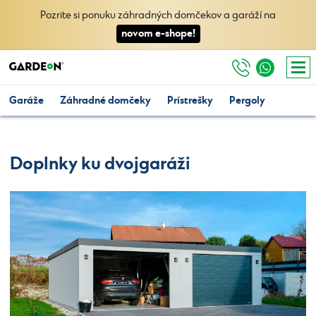
Pozrite si ponuku záhradných domčekov a garáží na
novom e-shope!
Garáže
Záhradné domčeky
Prístrešky
Pergoly
Doplnky ku dvojgaráži