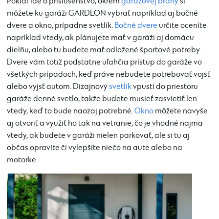
Pokiaľ ide o príslušenstvo, okrem
garážovej brány
si
môžete ku garáži GARDEON vybrať napríklad aj bočné
dvere a okno, prípadne svetlík.
Bočné dvere
určite oceníte
napríklad vtedy, ak plánujete mať v garáži aj domácu
dielňu, alebo tu budete mať odložené športové potreby.
Dvere vám totiž podstatne uľahčia prístup do garáže vo
všetkých prípadoch, keď práve nebudete potrebovať vojsť
alebo vyjsť autom. Dizajnový
svetlík
vpustí do priestoru
garáže denné svetlo, takže budete musieť zasvietiť len
vtedy, keď to bude naozaj potrebné.
Okno
môžete navyše
aj otvoriť a využiť ho tak na vetranie, čo je vhodné najmä
vtedy, ak budete v garáži nielen parkovať, ale si tu aj
občas opravíte či vylepšíte niečo na aute alebo na
motorke.