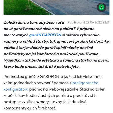
Záleží vám na tom, aby bola vaša
Publikované 29.06.2022 22:31
nová garáž moderná nielen na pohľad? V prípade
montovaných
garáží GARDEON
si môžete vybrať ako
rozmery a vzhľad stavby, tak aj viaceré praktické doplnky,
vďaka ktorým dokáže garáž splniť všetky dnešné
požiadavky na jej komfortné a praktické používanie.
Výsledkom tak bude estetická a funkčná stavba na mieru,
ktorá bude presne taká, akú potrebujete.
Prednosťou garáží z GARDEON-u je, že si ich viete sami
veľmi jednoducho navrhnúť pomocou
inteligentného
konfigurátora
priamo na webovej stránke. Stačí na to len
zopár klikov. Podľa vlastných potrieb a predstáv si tu
postupne zvolíte rozmery stavby, jej jednotlivé
komponenty aj ich farebnosť.