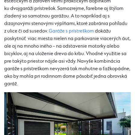
estetickým a zároveň veľmi praktickým doplnkom
ku dvojgaráži prístrešok. Samozrejme, farebne aj štýlom
zladený so samotnou garážou. A to napríklad aj s
dizajnovými stenovými výplňami, ktoré zabránia pohľadu
z ulice či od susedov.
Garáže s prístreškom
dokážu
poskytnúť viac miesta nielen na parkovanie viacerých áut,
ale aj na mnoho iného – na odstavenie motorky alebo
bicyklov, aj na uloženie dreva do krbu. Vhodné využitie sa
pre takýto priestor nájde asi vždy. Navyše kombinácia
garáže s prístreškom nevyzerá tak mohutne a ťažkopádne,
ako by mohla pri rodinnom dome pôsobiť jedna obrovská
garáž.