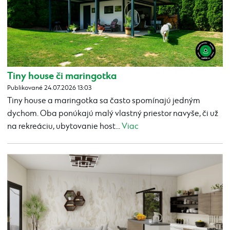
Tiny house či maringotka
Publikované 24.07.2026 13:03
Tiny house a maringotka sa často spomínajú jedným
dychom. Oba ponúkajú malý vlastný priestor navyše, či už
na rekreáciu, ubytovanie host...
Viac