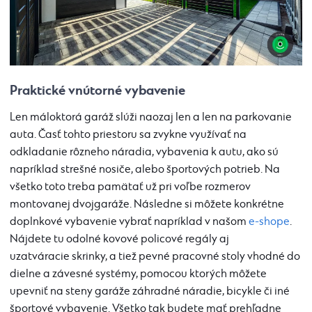
Praktické vnútorné vybavenie
Len máloktorá garáž slúži naozaj len a len na parkovanie
auta. Časť tohto priestoru sa zvykne využívať na
odkladanie rôzneho náradia, vybavenia k autu, ako sú
napríklad strešné nosiče, alebo športových potrieb. Na
všetko toto treba pamätať už pri voľbe rozmerov
montovanej dvojgaráže. Následne si môžete konkrétne
doplnkové vybavenie vybrať napríklad v našom
e-shope
.
Nájdete tu odolné kovové policové regály aj
uzatváracie skrinky, a tiež pevné pracovné stoly vhodné do
dielne a závesné systémy, pomocou ktorých môžete
upevniť na steny garáže záhradné náradie, bicykle či iné
športové vybavenie. Všetko tak budete mať prehľadne