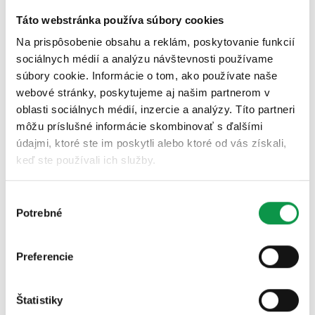
Táto webstránka používa súbory cookies
Na prispôsobenie obsahu a reklám, poskytovanie funkcií
sociálnych médií a analýzu návštevnosti používame
súbory cookie. Informácie o tom, ako používate naše
webové stránky, poskytujeme aj našim partnerom v
oblasti sociálnych médií, inzercie a analýzy. Títo partneri
môžu príslušné informácie skombinovať s ďalšími
5. Pergola ako priestor na kreatívne hobby
údajmi, ktoré ste im poskytli alebo ktoré od vás získali,
keď ste používali ich služby.
Ak radi tvoríte, zrejme potrebujete na svoje hobby aj
vhodné miesto, kde môžete bez obmedzení píliť, brúsiť,
Výber
natierať, lepiť a pod. Jednoducho všetko, čo treba a s čím
Potrebné
súhlasu
by ste v dome narobili príliš veľa neporiadku, hluku alebo
zápach. Domáca dielňa v záhradnom domčeku Gardeon
Preferencie
je jednou z perfektných možností. Ešte lepšou je však
záhradný domček s prístreškom
. Prístrešok by totiž pri
kreatívnej dielni určite nemal chýbať. V lete sa predsa
Štatistiky
najlepšie pracuje na čerstvom vzduchu, nehovoriac