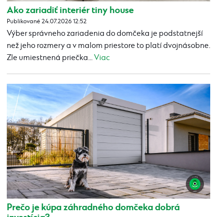
Ako zariadiť interiér tiny house
Publikované 24.07.2026 12:52
Výber správneho zariadenia do domčeka je podstatnejší
než jeho rozmery a v malom priestore to platí dvojnásobne.
Zle umiestnená priečka...
Viac
Prečo je kúpa záhradného domčeka dobrá