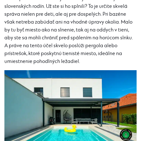
slovenských rodín. Už ste si ho splnili? To je určite skvelá
správa nielen pre deti, ale aj pre dospelých. Pri bazéne
však netreba zabúdať ani na vhodné úpravy okolia. Malo
by tu byť miesto ako na slnenie, tak aj na oddych v tieni,
aby ste sa mohli chrániť pred spálením na horúcom slnku.
A práve na tento účel skvelo poslúži pergola alebo
prístrešok, ktoré poskytnú tienisté miesto, ideálne na
umiestnenie pohodlných ležadiel.