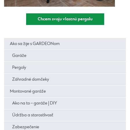
Chcem svoju vlastnú pergolu
Ako sa žije s GARDEONom
Garáže
Pergoly
Záhradné domčeky
Montované garáže
Ako na to – garáže | DIY
Údržba a starostlivosť
Zabezpečenie