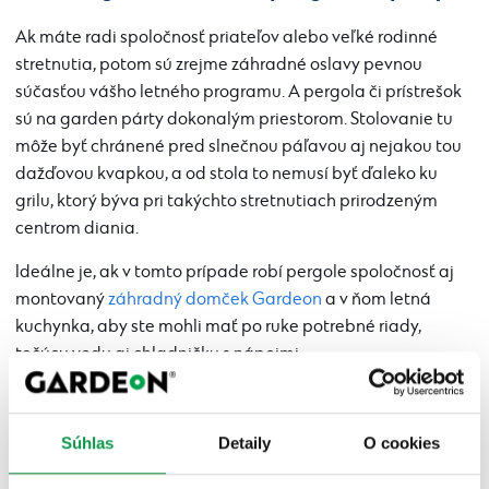
Ak máte radi spoločnosť priateľov alebo veľké rodinné
stretnutia, potom sú zrejme záhradné oslavy pevnou
súčasťou vášho letného programu. A pergola či prístrešok
sú na garden párty dokonalým priestorom. Stolovanie tu
môže byť chránené pred slnečnou páľavou aj nejakou tou
dažďovou kvapkou, a od stola to nemusí byť ďaleko ku
grilu, ktorý býva pri takýchto stretnutiach prirodzeným
centrom diania.
Ideálne je, ak v tomto prípade robí pergole spoločnosť aj
montovaný
záhradný domček Gardeon
a v ňom letná
kuchynka, aby ste mohli mať po ruke potrebné riady,
tečúcu vodu aj chladničku s nápojmi.
Súhlas
Detaily
O cookies