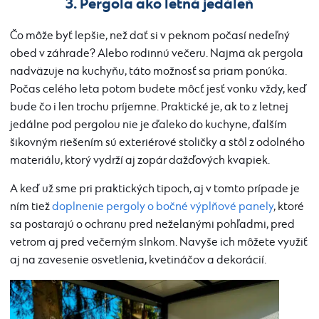
3. Pergola ako letná jedáleň
Čo môže byť lepšie, než dať si v peknom počasí nedeľný
obed v záhrade? Alebo rodinnú večeru. Najmä ak pergola
nadväzuje na kuchyňu, táto možnosť sa priam ponúka.
Počas celého leta potom budete môcť jesť vonku vždy, keď
bude čo i len trochu príjemne. Praktické je, ak to z letnej
jedálne pod pergolou nie je ďaleko do kuchyne, ďalším
šikovným riešením sú exteriérové stoličky a stôl z odolného
materiálu, ktorý vydrží aj zopár dažďových kvapiek.
A keď už sme pri praktických tipoch, aj v tomto prípade je
ním tiež
doplnenie pergoly o bočné výplňové panely
, ktoré
sa postarajú o ochranu pred neželanými pohľadmi, pred
vetrom aj pred večerným slnkom. Navyše ich môžete využiť
aj na zavesenie osvetlenia, kvetináčov a dekorácií.