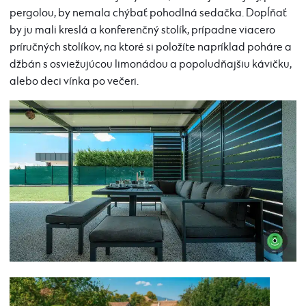
pergolou, by nemala chýbať pohodlná sedačka. Dopĺňať
by ju mali kreslá a konferenčný stolík, prípadne viacero
príručných stolíkov, na ktoré si položíte napríklad poháre a
džbán s osviežujúcou limonádou a popoludňajšiu kávičku,
alebo deci vínka po večeri.