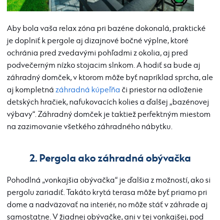
Aby bola vaša relax zóna pri bazéne dokonalá, praktické
je doplniť k pergole aj dizajnové bočné výplne, ktoré
ochránia pred zvedavými pohľadmi z okolia, aj pred
podvečerným nízko stojacim slnkom. A hodiť sa bude aj
záhradný domček, v ktorom môže byť napríklad sprcha, ale
aj kompletná
záhradná kúpeľňa
či priestor na odloženie
detských hračiek, nafukovacích kolies a ďalšej „bazénovej
výbavy“. Záhradný domček je taktiež perfektným miestom
na zazimovanie všetkého záhradného nábytku.
2. Pergola ako záhradná obývačka
Pohodlná „vonkajšia obývačka“ je ďalšia z možností, ako si
pergolu zariadiť. Takáto krytá terasa môže byť priamo pri
dome a nadväzovať na interiér, no môže stáť v záhrade aj
samostatne. V žiadnej obývačke, ani v tej vonkajšej, pod