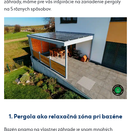
záhrady, máme pre vás inšpirácie na zariadenie pergoly
na 5 rôznych spôsobov.
1. Pergola ako relaxačná zóna pri bazéne
Bazén priamo na vlastnej záhrade je snom mnohých