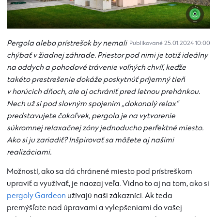
Pergola alebo prístrešok by nemali
Publikované 25.01.2024 10:00
chýbať v žiadnej záhrade. Priestor pod nimi je totiž ideálny
na oddych a pohodové trávenie voľných chvíľ, keďže
takéto prestrešenie dokáže poskytnúť príjemný tieň
v horúcich dňoch, ale aj ochrániť pred letnou prehánkou.
Nech už si pod slovným spojením „dokonalý relax“
predstavujete čokoľvek, pergola je na vytvorenie
súkromnej relaxačnej zóny jednoducho perfektné miesto.
Ako si ju zariadiť? Inšpirovať sa môžete aj našimi
realizáciami.
Možností, ako sa dá chránené miesto pod prístreškom
upraviť a využívať, je naozaj veľa. Vidno to aj na tom, ako si
pergoly Gardeon
užívajú naši zákazníci. Ak teda
premýšľate nad úpravami a vylepšeniami do vašej