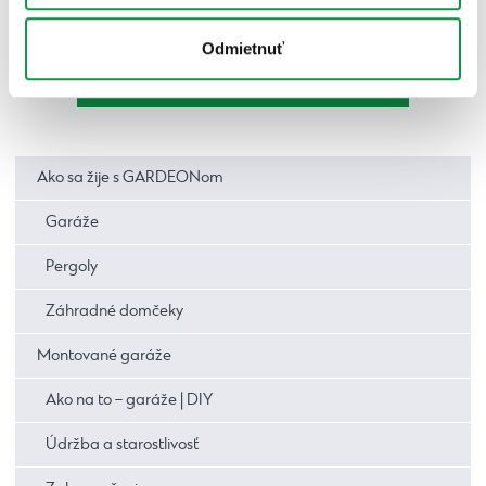
príslušenstvo, aby mal váš elektrobicykel po celý rok
optimálne podmienky.
Odmietnuť
Navrhni si svoju vysnívanú stavbu!
Ako sa žije s GARDEONom
Garáže
Pergoly
Záhradné domčeky
Montované garáže
Ako na to – garáže | DIY
Údržba a starostlivosť