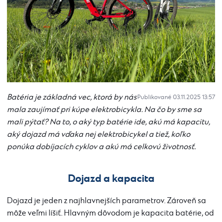
Batéria je základná vec, ktorá
by nás
Publikované 03.11.2025 13:57
mala
zaujímať pri kúpe elektrobicykla. Na čo by sme sa
mali pýtať? Na to, o aký typ batérie ide, akú má kapacitu,
aký dojazd má vďaka nej elektrobicykel a tiež, koľko
ponúka dobíjacích cyklov a akú má celkovú životnosť.
Dojazd a kapacita
Dojazd je jeden z
najhlavnejších
parametrov. Zároveň
sa
môže veľmi líšiť
. Hlavným dôvodom je kapacita batérie, od