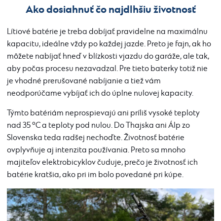
Ako dosiahnuť čo najdlhšiu životnosť
Lítiové batérie je treba dobíjať pravidelne na maximálnu
kapacitu, ideálne vždy po každej jazde. Preto je fajn, ak ho
môžete nabíjať hneď v blízkosti vjazdu do garáže, ale tak,
aby počas procesu nezavadzal. Pre tieto baterky totiž nie
je vhodné prerušované nabíjanie a tiež vám
neodporúčame vybíjať ich do úplne nulovej kapacity.
Týmto batériám neprospievajú ani príliš vysoké teploty
nad 35 °C a teploty pod nulou. Do Thajska ani Álp zo
Slovenska teda radšej nechoďte. Životnosť batérie
ovplyvňuje aj intenzita používania. Preto sa mnoho
majiteľov elektrobicyklov čuduje, prečo je životnosť ich
batérie kratšia, ako pri im bolo povedané pri kúpe.