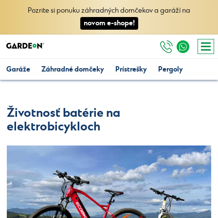
Pozrite si ponuku záhradných domčekov a garáží na
novom e-shope!
Garáže
Záhradné domčeky
Prístrešky
Pergoly
Životnosť batérie na
elektrobicykloch