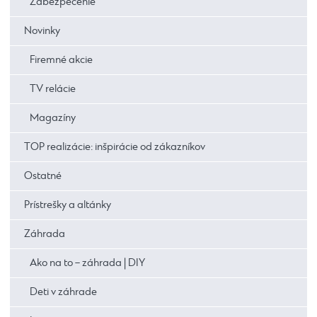
Zabezpečenie
Novinky
Firemné akcie
TV relácie
Magazíny
TOP realizácie: inšpirácie od zákazníkov
Ostatné
Prístrešky a altánky
Záhrada
Ako na to – záhrada | DIY
Deti v záhrade