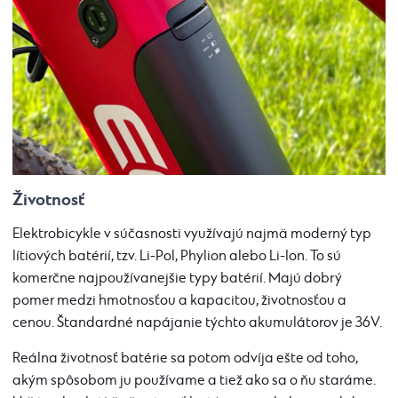
Životnosť
Elektrobicykle v súčasnosti využívajú najmä moderný typ
lítiových batérií, tzv. Li-Pol, Phylion alebo
Li-Ion
. To sú
komerčne najpoužívanejšie typy batérií. Majú dobrý
pomer medzi hmotnosťou a kapacitou, životnosťou a
cenou. Štandardné napájanie týchto akumulátorov je 36V.
Reálna životnosť batérie sa potom odvíja ešte od toho,
akým spôsobom ju používame a tiež ako sa o ňu staráme.