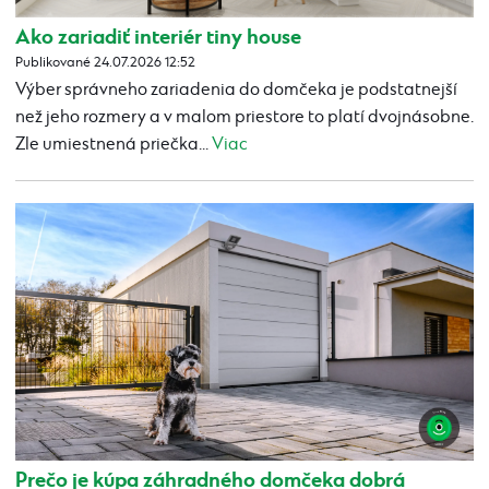
Ako zariadiť interiér tiny house
Publikované 24.07.2026 12:52
Výber správneho zariadenia do domčeka je podstatnejší
než jeho rozmery a v malom priestore to platí dvojnásobne.
Zle umiestnená priečka...
Viac
Prečo je kúpa záhradného domčeka dobrá