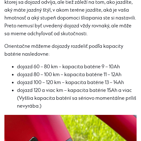
ktorej sa dojazd odvíja, ale tiež záleží na tom, ako jazdíte,
aký máte jazdný štýl, v akom teréne jazdíte, aká je vaša
hmotnosť a aký stupeň
dopomoci šliapania ste si nastavili.
Preto nemusí byť uvedený dojazd vždy rovnaký, ale
môže
sa
mierne odchyľovať od skutočnosti.
Orientačne môžeme dojazdy rozdeliť podľa kapacity
batérie nasledovne:
dojazd 60 – 80 km – kapacita batérie 9 – 10Ah
dojazd 80 – 100 km – kapacita batérie 11 – 12Ah
dojazd 100 – 120 km – kapacita batérie 13 – 14Ah
dojazd 120 a viac km – kapacita batérie 15Ah a viac
(Vyššia kapacita batérií sa sériovo momentálne príliš
nevyrába.)