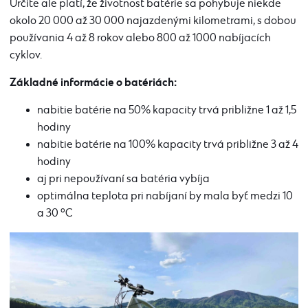
Určite ale platí, že životnosť batérie sa pohybuje niekde
okolo 20 000 až 30 000 najazdenými kilometrami, s dobou
používania 4 až 8 rokov
alebo
800 až 1000
nabíjacích
cyklov.
Základné informácie o batériách:
nabitie batérie na 50% kapacity trvá približne 1 až 1,5
hodiny
nabitie batérie na 100% kapacity trvá približne 3 až 4
hodiny
aj pri nepoužívaní sa batéria vybíja
optimálna teplota pri nabíjaní by mala byť medzi 10
a 30 °C