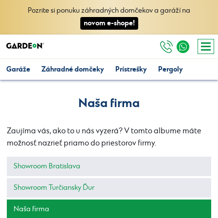
Pozrite si ponuku záhradných domčekov a garáží na
novom e-shope!
Garáže
Záhradné domčeky
Prístrešky
Pergoly
Naša firma
Zaujíma vás, ako to u nás vyzerá? V tomto albume máte
možnosť nazrieť priamo do priestorov firmy.
Showroom Bratislava
Showroom Turčiansky Ďur
Naša firma