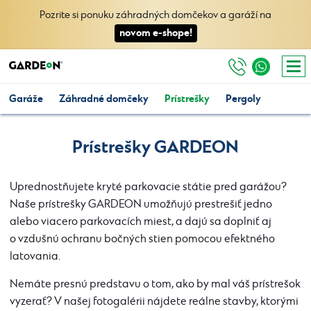
Pozrite si ponuku záhradných domčekov a garáží na
novom e-shope!
Garáže
Záhradné domčeky
Prístrešky
Pergoly
Prístrešky GARDEON
Uprednostňujete kryté parkovacie státie pred garážou?
Naše prístrešky GARDEON umožňujú prestrešiť jedno
alebo viacero parkovacích miest, a dajú sa doplniť aj
o vzdušnú ochranu bočných stien pomocou efektného
latovania.
Nemáte presnú predstavu o tom, ako by mal váš prístrešok
vyzerať? V našej fotogalérii nájdete reálne stavby, ktorými