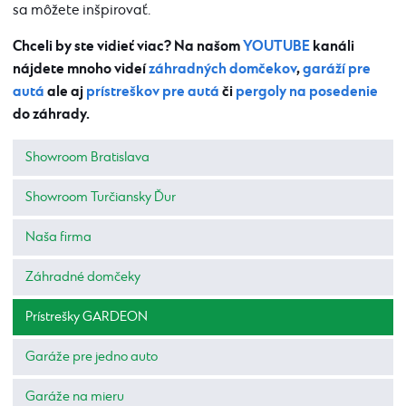
sa môžete inšpirovať.
Chceli by ste vidieť viac? Na našom
YOUTUBE
kanáli
nájdete mnoho videí
záhradných domčekov
,
garáží pre
autá
ale aj
prístreškov pre autá
či
pergoly na posedenie
do záhrady.
Showroom Bratislava
Showroom Turčiansky Ďur
Naša firma
Záhradné domčeky
Prístrešky GARDEON
Garáže pre jedno auto
Garáže na mieru