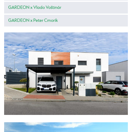
GARDEON x Vlado Voštinár
GARDEON x Peter Cmorík