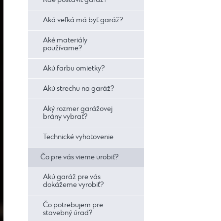
Kde postaviť garáž?
Aká veľká má byť garáž?
Aké materiály
používame?
Akú farbu omietky?
Akú strechu na garáž?
Aký rozmer garážovej
brány vybrať?
Technické vyhotovenie
Čo pre vás vieme urobiť?
Akú garáž pre vás
dokážeme vyrobiť?
Čo potrebujem pre
stavebný úrad?