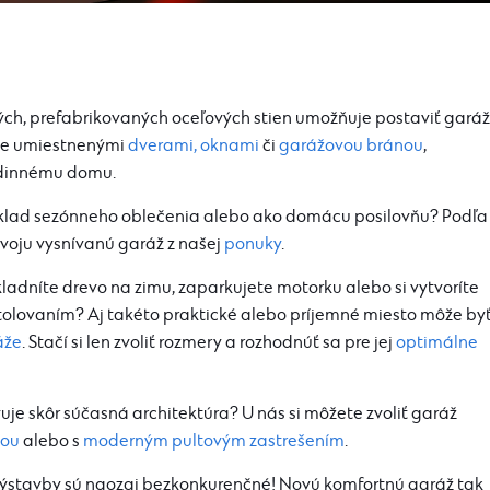
ch, prefabrikovaných oceľových stien umožňuje postaviť garáž
zne umiestnenými
dverami,
oknami
či
garážovou bránou
,
dinnému domu.
 sklad sezónneho oblečenia alebo ako domácu posilovňu? Podľa
voju vysnívanú garáž z našej
ponuky
.
kladníte drevo na zimu, zaparkujete motorku alebo si vytvoríte
olovaním? Aj takéto praktické alebo príjemné miesto môže by
áže
. Stačí si len zvoliť rozmery a rozhodnúť sa pre jej
optimálne
uje skôr súčasná architektúra? U nás si môžete zvoliť garáž
hou
alebo s
moderným pultovým zastrešením
.
 výstavby sú naozaj bezkonkurenčné! Novú komfortnú garáž tak