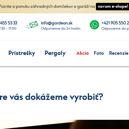
novom e-shope!
Pozrite si ponuku záhradných domčekov a garáží na
 455 53 33
info@gardeon.sk
+421 905 550 
7:30 - 17:00
Odpovieme do 24 hodín
Odpovieme do p
Prístrešky
Pergoly
Akcia
Foto
Recenzie
re vás dokážeme vyrobiť?