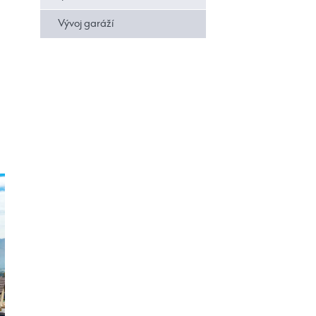
Vývoj garáží