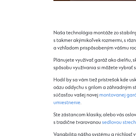
Naša technológia montáže zo stabilný
s takmer akýmikoľvek rozmermi, s rô
a vzhľadom prispôsobeným vášmu ro
Plánujete využívať garáž ako dielňu,
spôsobu využívania si môžete vybrať s
Hodil by sa vám tiež prístrešok kde us
oázu oddychu s grilom a záhradným st
súčasťou vašej novej
montovanej gar
umiestnenie
.
Ste zástancom klasiky, alebo vás oslov
s tradične tvarovanou
sedlovou strec
Variabilita nášho systému a rýchlosť