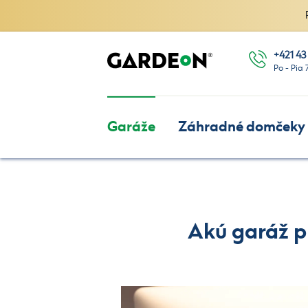
+421 43
Po - Pia 
Garáže
Záhradné domčeky
Akú garáž p