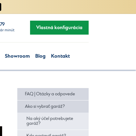
279
Vlastná konfigurácia
ár minút
Showroom
Blog
Kontakt
FAQ | Otázky a odpovede
Ako si vybrať garáž?
Na aký účel potrebujete
garáž?