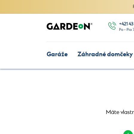
+421 43
Po - Pia 
Garáže
Záhradné domčeky
Máte vlastn