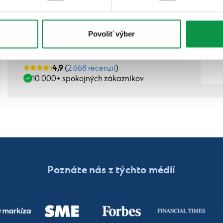
Okrem špičkových produktov Vám tiež
ponúkame viaceré výhodné benefity.
Povoliť výber
4,9
(
2 668 recenzií
)
10 000+ spokojných zákazníkov
Poznáte nás z týchto médií