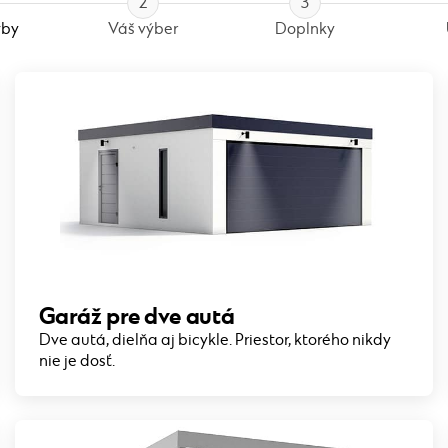
2
3
vby
Váš výber
Doplnky
Garáž pre dve autá
Dve autá, dielňa aj bicykle. Priestor, ktorého nikdy
nie je dosť.