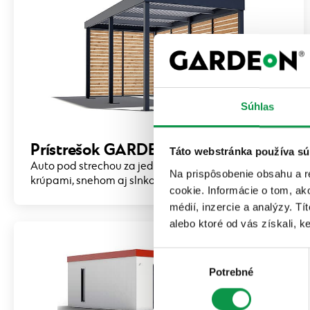
Súhlas
Prístrešok GARDEON
Táto webstránka používa sú
Auto pod strechou za jeden deň. Chráni pred
Na prispôsobenie obsahu a r
krúpami, snehom aj slnkom.
cookie. Informácie o tom, ak
médií, inzercie a analýzy. Tí
alebo ktoré od vás získali, ke
Výber
Potrebné
súhlasu