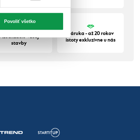
Povoliť všetko
Navrhneme 3D
Záruka - až 20 rokov
vizualizáciu Vašej
istoty exkluzívne u nás
stavby