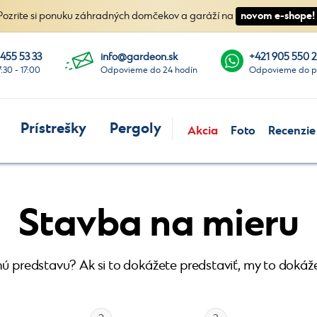
novom e-shope!
Pozrite si ponuku záhradných domčekov a garáží na
 455 53 33
info@gardeon.sk
+421 905 550 
7:30 - 17:00
Odpovieme do 24 hodín
Odpovieme do p
Prístrešky
Pergoly
Akcia
Foto
Recenzie
Stavba na mieru
ú predstavu? Ak si to dokážete predstaviť, my to dokáž