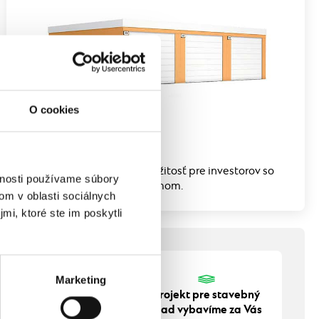
O cookies
Radové garáže
Zaujímavá obchodná príležitosť pre investorov so
vnosti používame súbory
stabilným dlhodobým príjmom.
om v oblasti sociálnych
mi, ktoré ste im poskytli
Marketing
borná konzultácia u
Projekt pre stavebný
Vás doma zadarmo
úrad vybavíme za Vás