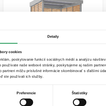
Detaily
Pergola
bory cookies
Posedenie v tieni po celé leto. Rozmery aj
eklám, poskytovanie funkcií sociálnych médií a analýzu návšte
vyhotovenie na mieru.
o používate naše webové stránky, poskytujeme aj našim partner
to partneri môžu príslušné informácie skombinovať s ďalšími údaj
ď ste používali ich služby.
Prečo práve
Preferencie
Štatistiky
GARDEON
Od