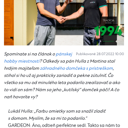
Spomínate si na článok o
pánskej
Publikované 28.07.2022 10:00
hobby miestnosti
? Odkedy sa pán Hulla z Martina stal
hrdým majiteľom
záhradného domčeka s prístreškom
,
stihol si ho už aj prakticky zariadiť a pekne zútulniť. Čo
všetko sa mu od minulého leta podarilo zrealizovať a ako
to vidí on sám? Nám sa jeho „kutilský“ domček páči! A čo
naň hovoríte vy?
Lukáš Hulla: „Farbu omietky som sa snažil zladiť
s domom. Myslím, že sa mi to podarilo.“
GARDEON: Áno, odtieň perfektne sedí. Takto sa nám to