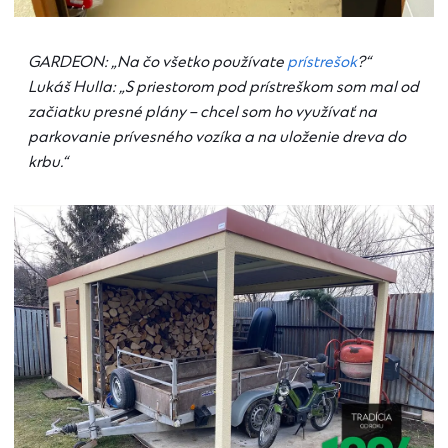
GARDEON: „Na čo všetko používate
prístrešok
?“
Lukáš Hulla: „S priestorom pod prístreškom som mal od
začiatku presné plány – chcel som ho využívať na
parkovanie prívesného vozíka a na uloženie dreva do
krbu.“