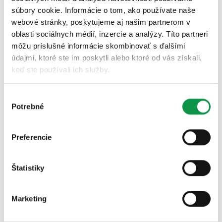
súbory cookie. Informácie o tom, ako používate naše
webové stránky, poskytujeme aj našim partnerom v
oblasti sociálnych médií, inzercie a analýzy. Títo partneri
môžu príslušné informácie skombinovať s ďalšími
údajmi, ktoré ste im poskytli alebo ktoré od vás získali,
keď ste používali ich služby.
Pán Hulla svoj domček s prístreškom využíva naplno a
Výber
to nás veľmi teší. Vidno, že má z neho radosť – môže sa
Potrebné
súhlasu
tu „vyblázniť“ a naplno sa venovať svojmu „kutilstvu“.
Preferencie
Štatistiky
Marketing