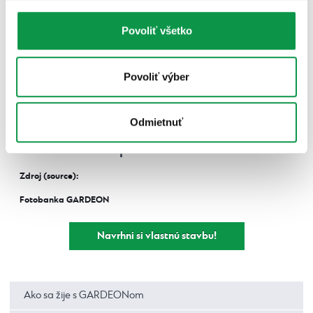
Povoliť všetko
Povoliť výber
Odmietnuť
Za spätnú väzbu a fotografie ďakujeme nášmu
zákazníkovi pánovi Hullovi z Martina.
Zdroj (source):
Fotobanka GARDEON
Navrhni si vlastnú stavbu!
Ako sa žije s GARDEONom