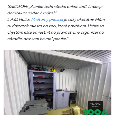
GARDEON: „Zvonka teda všetko pekne ladí. A ako je
domček zariadený vnútri?“
Lukáš Hulla: „
Vnútorný priestor
je taký akurátny. Mám
tu dostatok miesta na veci, ktoré používam. Určite sa
chystám ešte umiestniť na pravú stranu organizér na
náradie, aby som ho mal poruke.“