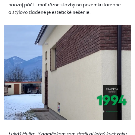
naozaj páči – mať rôzne stavby na pozemku farebne
a štýlovo zladené je estetické riešenie.
Lukáš Hulla: „S domčekom som zladil aj letnú kuchynku