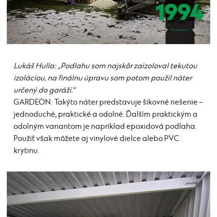
Lukáš Hulla: „Podlahu som najskôr zaizoloval tekutou
izoláciou, na finálnu úpravu som potom použil náter
určený do garáží.“
GARDEON: Takýto náter predstavuje šikovné riešenie –
jednoduché, praktické a odolné. Ďalším praktickým a
odolným variantom je napríklad epoxidová podlaha.
Použiť však môžete aj vinylové dielce alebo PVC
krytinu.