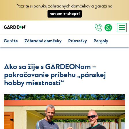
Pozrite si ponuku záhradných domčekov a garáží na
novom e-shope!
Garáže
Záhradné domčeky
Prístrešky
Pergoly
Ako sa žije s GARDEONom –
pokračovanie príbehu „pánskej
hobby miestnosti“