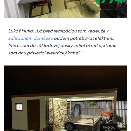
Lukáš Hulla: „Už pred realizáciou som vedel, že v
záhradnom domčeku
budem potrebovať elektrinu.
Preto som do základovej dosky zalial aj rúrku, ktorou
som dnu priviedol elektrický kábel.“