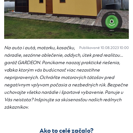
Na auto i autá, motorku, kosačku,
Publikované 10.08.2023 10:00
náradie, sezónne oblečenie, oddych, útek pred realitou…
garáž GARDEON. Ponúkame naozaj praktické riešenia,
vďaka ktorým vás budúcnosť viac nezastihne
nepripravených. Ochráňte motorových tátošov pred
negatívnym vplyvom počasia a nezbedných rúk. Bezpečne
uchovajte všetko narádie i športové vybavenie. Panuje u
Vás neistota? Inšpirujte sa skúsenosťou našich reálnych
zákazníkov.
Ako to celé začalo?