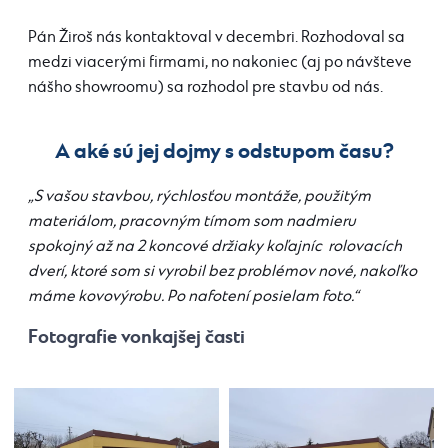
Pán Žiroš nás kontaktoval v decembri. Rozhodoval sa
medzi viacerými firmami, no nakoniec (aj po návšteve
nášho showroomu) sa rozhodol pre stavbu od nás.
A aké sú jej dojmy s odstupom času?
„S vašou stavbou, rýchlosťou montáže, použitým
materiálom, pracovným tímom som nadmieru
spokojný až na 2 koncové držiaky koľajníc rolovacích
dverí, ktoré som si vyrobil bez problémov nové, nakoľko
máme kovovýrobu. Po nafotení posielam foto.“
Fotografie vonkajšej časti