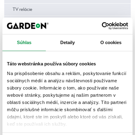
TV relácie
Magazíny
TOP realizácie: inšpirácie od zákazníkov
Súhlas
Detaily
O cookies
Ostatné
Prístrešky a altánky
Táto webstránka používa súbory cookies
Záhrada
Na prispôsobenie obsahu a reklám, poskytovanie funkcií
sociálnych médií a analýzu návštevnosti používame
Ako na to – záhrada | DIY
súbory cookie. Informácie o tom, ako používate naše
webové stránky, poskytujeme aj našim partnerom v
Deti v záhrade
oblasti sociálnych médií, inzercie a analýzy. Títo partneri
Inšpirácie
môžu príslušné informácie skombinovať s ďalšími
údajmi, ktoré ste im poskytli alebo ktoré od vás získali,
Rastliny | Bylinky | Kvety
keď ste používali ich služby.
Starostlivosť