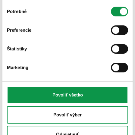
Výber
Záhradné domčeky
Potrebné
súhlasu
Referencie
Preferencie
Štatistiky
Marketing
Povoliť všetko
Povoliť výber
Odmietnuť