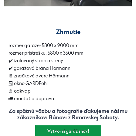
Zhrnutie
rozmer garáže: 5800 x 9000 mm
rozmer prístrešku: 5800 x 3500 mm
✔️ izolovaný strop a steny
✔️ garážová brána Hörmann
🚪 značkové dvere Hörmann
🪟 okno GARDEoN
🚿 odkvap
🚛 montáž a doprava
Za spätnú väzbu a fotografie ďakujeme nášmu
zákazníkovi Bánovi z Rimavskej Soboty.
Vytvor si garáž snov!