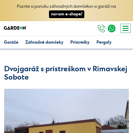
Pozrite si ponuku záhradných domčekov a garáží na
novom e-shope!
Garáže
Záhradné domčeky
Prístrešky
Pergoly
Dvojgaráž s prístreškom v Rimavskej
Sobote