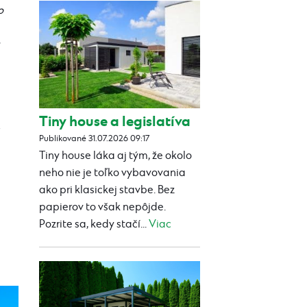
o
Tiny house a legislatíva
Publikované 31.07.2026 09:17
Tiny house láka aj tým, že okolo
neho nie je toľko vybavovania
ako pri klasickej stavbe. Bez
papierov to však nepôjde.
Pozrite sa, kedy stačí...
Viac