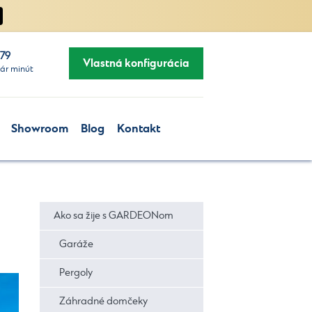
279
Vlastná konfigurácia
ár minút
Showroom
Blog
Kontakt
Ako sa žije s GARDEONom
Garáže
Pergoly
Záhradné domčeky