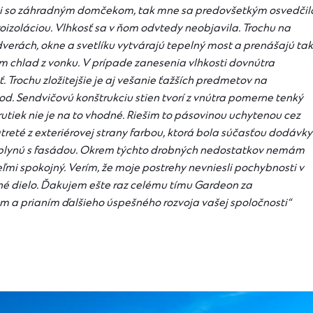
ti so záhradným domčekom, tak mne sa predovšetkým osvedčil
roizoláciou. Vlhkosť sa v ňom odvtedy neobjavila. Trochu na
dverách, okne a svetlíku vytvárajú tepelný most a prenášajú tak
m chlad z vonku. V prípade zanesenia vlhkosti dovnútra
Trochu zložitejšie je aj vešanie ťažších predmetov na
od. Sendvičovú konštrukciu stien tvorí z vnútra pomerne tenký
utiek nie je na to vhodné. Riešim to pásovinou uchytenou cez
treté z exteriérovej strany farbou, ktorá bola súčasťou dodávky
splynú s fasádou. Okrem týchto drobných nedostatkov nemám
mi spokojný. Verím, že moje postrehy nevniesli pochybnosti v
ené dielo. Ďakujem ešte raz celému tímu Gardeon za
m a prianím ďalšieho úspešného rozvoja vašej spoločnosti“