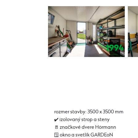
rozmer stavby: 3500 x 3500 mm
✔️ izolovaný strop a steny
🚪 značkové dvere Hörmann
🪟 okno a svetlík GARDEoN