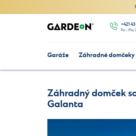
+421 43
Po - Pia 
Garáže
Záhradné domčeky
Záhradný domček so 
Galanta