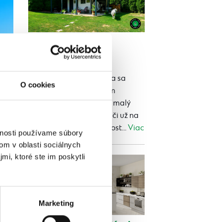
Tiny house či
maringotka
Publikované 24.07.2026 13:03
Tiny house a maringotka sa
O cookies
často spomínajú jedným
dychom. Oba ponúkajú malý
vlastný priestor navyše, či už na
rekreáciu, ubytovanie host...
Viac
vnosti používame súbory
om v oblasti sociálnych
mi, ktoré ste im poskytli
Marketing