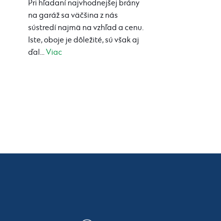
Pri hľadaní najvhodnejšej brány
na garáž sa väčšina z nás
sústredí najmä na vzhľad a cenu.
Iste, oboje je dôležité, sú však aj
ďal...
Viac