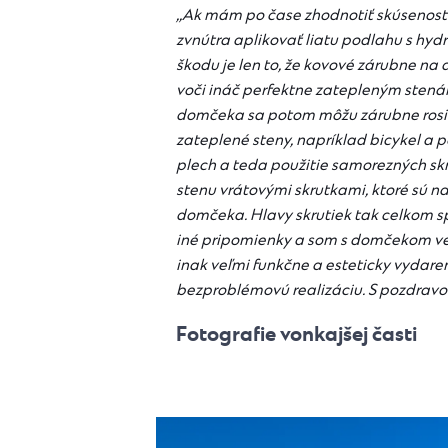
,,Ak mám po čase zhodnotiť skúsenos
zvnútra aplikovať liatu podlahu s hyd
škodu je len to, že kovové zárubne na 
voči ináč perfektne zatepleným stená
domčeka sa potom môžu zárubne rosiť. 
zateplené steny, napríklad bicykel a p
plech a teda použitie samorezných skr
stenu vrátovými skrutkami, ktoré sú na
domčeka. Hlavy skrutiek tak celkom 
iné pripomienky a som s domčekom veľ
inak veľmi funkčne a esteticky vydar
bezproblémovú realizáciu. S pozdravo
Fotografie vonkajšej časti