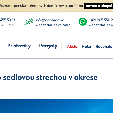
novom e-shope!
Pozrite si ponuku záhradných domčekov a garáží na
 455 53 33
info@gardeon.sk
+421 905 550 
7:30 - 17:00
Odpovieme do 24 hodín
Odpovieme do p
Prístrešky
Pergoly
Akcia
Foto
Recenzie
sedlovou strechou v okrese