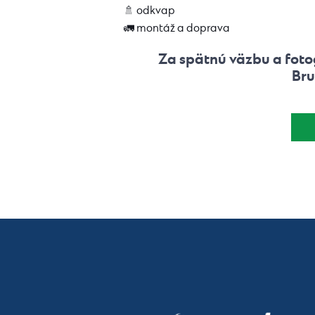
🚿 odkvap
🚛 montáž a doprava
Za spätnú väzbu a foto
Bru