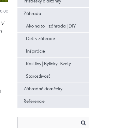
Prístrešky a altánky
10:00
Záhrada
 V
Ako na to – záhrada | DIY
m
Deti v záhrade
Inšpirácie
Rastliny | Bylinky | Kvety
Starostlivosť
Záhradné domčeky
ť
Referencie