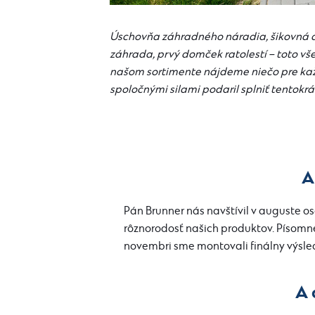
Úschovňa záhradného náradia, šikovná d
záhrada, prvý domček ratolestí – toto v
našom sortimente nájdeme niečo pre každ
spoločnými silami podaril splniť tentokrá
A
Pán Brunner nás navštívil v auguste o
rôznorodosť našich produktov. Písomne 
novembri sme montovali finálny výsled
A 