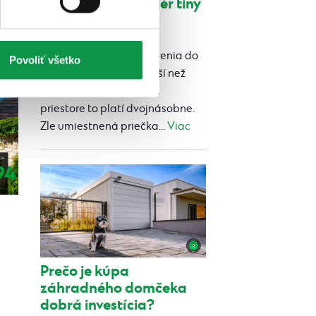
Ako zariadiť interiér tiny
house
Publikované 24.07.2026 12:52
Výber správneho zariadenia do
Povoliť všetko
domčeka je podstatnejší než
jeho rozmery a v malom
priestore to platí dvojnásobne.
Zle umiestnená priečka...
Viac
Prečo je kúpa
záhradného domčeka
dobrá investícia?