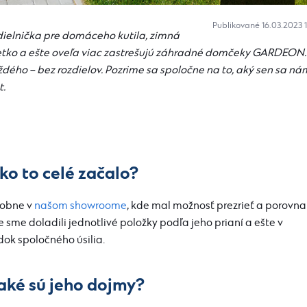
Publikované 16.03.2023 
ielnička pre domáceho kutila, zimná
šetko a ešte oveľa viac zastrešujú záhradné domčeky GARDEON.
ého – bez rozdielov. Pozrime sa spoločne na to, aký sen sa ná
t.
ko to celé začalo?
sobne v
našom showroome
, kde mal možnosť prezrieť a porovna
sme doladili jednotlivé položky podľa jeho prianí a ešte v
ok spoločného úsilia.
aké sú jeho dojmy?