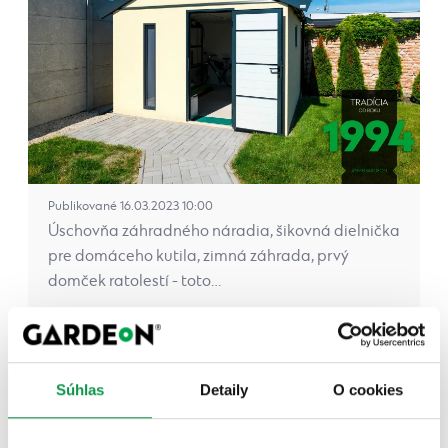
Publikované 16.03.2023 10:00
Úschovňa záhradného náradia, šikovná dielnička
pre domáceho kutila, zimná záhrada, prvý
domček ratolestí - toto…
Celý článok
Súhlas
Detaily
O cookies
Dvojgaráž v Topoľčanoch