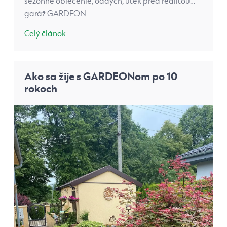
sezónne oblečenie, oddych, útek pred realitou…
garáž GARDEON.…
Celý článok
Ako sa žije s GARDEONom po 10
rokoch