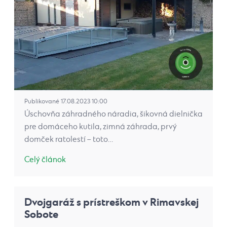
Publikované 17.08.2023 10:00
Úschovňa záhradného náradia, šikovná dielnička
pre domáceho kutila, zimná záhrada, prvý
domček ratolestí – toto…
Celý článok
Dvojgaráž s prístreškom v Rimavskej
Sobote