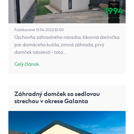
Publikované 13.04.2023 10:00
Úschovňa záhradného náradia, šikovná dielnička
pre domáceho kutila, zimná záhrada, prvý
domček ratolestí - toto…
Celý článok
Záhradný domček so sedlovou
strechou v okrese Galanta