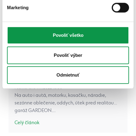
Marketing
Povoliť všetko
Povoliť výber
Odmietnuť
Publikované 17.11.2022 10:00
Na auto i autá, motorku, kosačku, náradie,
sezónne oblečenie, oddych, útek pred realitou…
garáž GARDEON.…
Celý článok