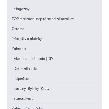
Magazíny
TOP realizácie: inšpirácie od zákazníkov
Ostatné
Prístrešky a altánky
Záhrada
Ako na to – záhrada | DIY
Deti v záhrade
Inšpirácie
Rastliny | Bylinky | Kvety
Starostlivosť
Záhradné domčeky