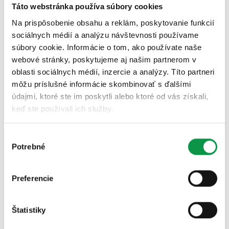
Táto webstránka používa súbory cookies
Na prispôsobenie obsahu a reklám, poskytovanie funkcií
sociálnych médií a analýzu návštevnosti používame
súbory cookie. Informácie o tom, ako používate naše
webové stránky, poskytujeme aj našim partnerom v
oblasti sociálnych médií, inzercie a analýzy. Títo partneri
môžu príslušné informácie skombinovať s ďalšími
údajmi, ktoré ste im poskytli alebo ktoré od vás získali,
Publikované 15.12.2022 10:00
keď ste používali ich služby.
Na auto i autá, motorku, kosačku, náradie,
sezónne oblečenie, oddych, útek pred realitou…
garáž GARDEON.…
Výber
Potrebné
súhlasu
Celý článok
Preferencie
Garáž a pergola v Galante
Štatistiky