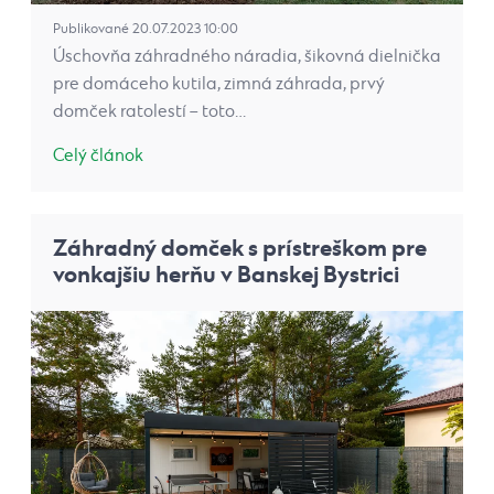
Publikované 20.07.2023 10:00
Úschovňa záhradného náradia, šikovná dielnička
pre domáceho kutila, zimná záhrada, prvý
domček ratolestí – toto…
Celý článok
Záhradný domček s prístreškom pre
vonkajšiu herňu v Banskej Bystrici