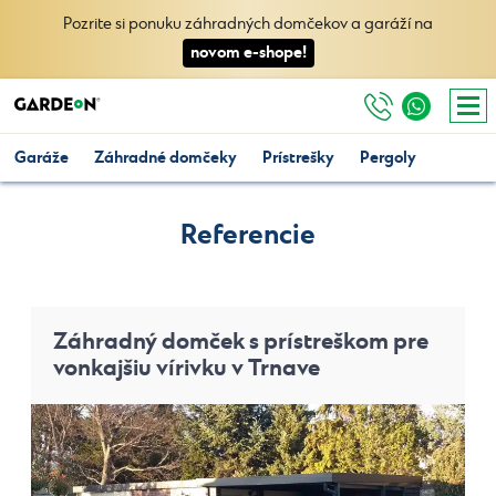
Pozrite si ponuku záhradných domčekov a garáží na
novom e-shope!
Garáže
Záhradné domčeky
Prístrešky
Pergoly
Referencie
Záhradný domček s prístreškom pre
vonkajšiu vírivku v Trnave