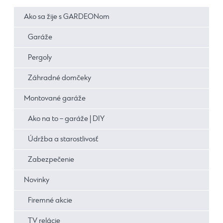
Ako sa žije s GARDEONom
Garáže
Pergoly
Záhradné domčeky
Montované garáže
Ako na to – garáže | DIY
Údržba a starostlivosť
Zabezpečenie
Novinky
Firemné akcie
TV relácie