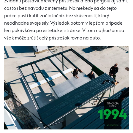
zvládnu postaviť drevený prístrešok alebo pergolu aj sami,
často i bez návodu z internetu. No niekedy sa do tejto
práce pustí kutil-začiatočník bez skúseností, ktorý
neodhadne svoje sily. Výsledok potom v lepšom prípade
len pokrivkáva po estetickej stránke. V tom najhoršom sa
však môže zrútiť celý prístrešok rovno na auto.