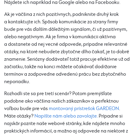
Nájdete ich napríklad na Google alebo na Facebooku.
Ak je väčšina z nich pozitívnych, podniknite druhý krok
a kontaktujte ich. Spôsob komunikácie zo strany firmy
bude pre vás ďalším dôležitým signálom, či už pozitívnym,
alebo negatívnym. Ak je firma v komunikácii aktívna
a dostanete od nej vecné odpovede, prípadne relevantné
otázky, na ktoré nebudete zbytočne dlho čakať, je to dobré
znamenie. Seriózny dodávateľ totiž pracuje efektívne už od
začiatku, takže na konci môžete očakávať dodržanie
termínov a zodpovedne odvedenú prácu bez zbytočného
neporiadku.
Rozhodli ste sa pre tretí scenár? Potom premýšľate
podobne ako väčšina našich zákazníkov a perfektnou
voľbou bude pre vás
montovaný prístrešok GARDEON
.
Máte otázky?
Napíšte nám alebo zavolajte.
Prípadne si
najskôr pozrite naše webové stránky, kde nájdete mnoho
praktických informácií, a možno aj odpovede na niektoré z