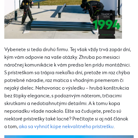
Vyberiete si teda druhú firmu. Tej však vždy trvá zopár dní,
kým vám odpovie na vaše otázky. Zhruba po mesiaci
náročnej komunikácie k vám predsa len prídu montážnici.
S prístreškom sa trápia niekoľko dní, pretože im raz chýba
potrebné náradie, raz matica s vhodným priemerom či
nejaký dielec. Nehovoriac o výsledku – hrubá konštrukcia
bez štipky elegancie, s podozrivým náterom, trčiacimi
skrutkami a nedotiahnutými detailmi. A k tomu kopa
neporiadku všade naokolo. Ešte sa čudujete, prečo sú
niektoré prístrešky také lacné? Prečítajte si aj náš článok
o tom,
ako sa vyhnúť kúpe nekvalitného prístrešku
.