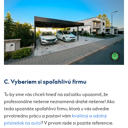
C. Vyberiem si spoľahlivú firmu
Tu by sme vás chceli hneď na začiatku upozorniť, že
profesionálne riešenie neznamená drahé riešenie! Ako
teda spoznáte spoľahlivú firmu, ktorá u vás odvedie
prvotriednu prácu a postaví vám
kvalitný a odolný
prístrešok na auto
? V prvom rade si pozrite referencie.