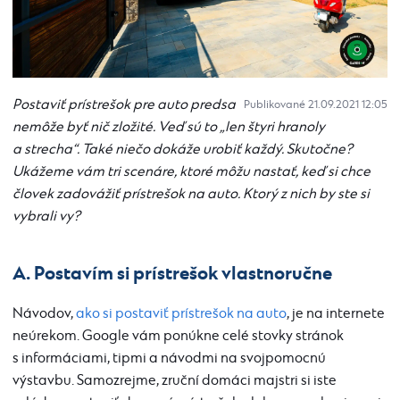
Postaviť prístrešok pre auto predsa
Publikované 21.09.2021 12:05
nemôže byť nič zložité. Veď sú to „len štyri hranoly
a strecha“. Také niečo dokáže urobiť každý. Skutočne?
Ukážeme vám tri scenáre, ktoré môžu nastať, keď si chce
človek zadovážiť prístrešok na auto. Ktorý z nich by ste si
vybrali vy?
A. Postavím si prístrešok vlastnoručne
Návodov,
ako si postaviť prístrešok na auto
, je na internete
neúrekom. Google vám ponúkne celé stovky stránok
s informáciami, tipmi a návodmi na svojpomocnú
výstavbu. Samozrejme, zruční domáci majstri si iste