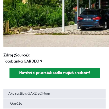
Zdroj (Source):
Fotobanka GARDEON
Navrhni si prístrešok podľa svojich predstáv!
Ako sa žije s GARDEONom
Garáže