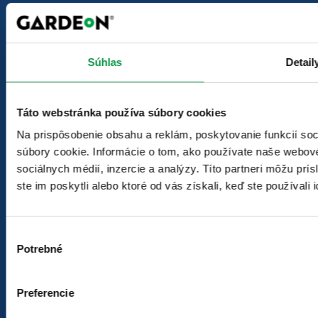
Poznáte nás z týchto médií
Súhlas
Detail
Táto webstránka používa súbory cookies
Naši zákazníci
Na prispôsobenie obsahu a reklám, poskytovanie funkcií so
súbory cookie. Informácie o tom, ako používate naše webové
sociálnych médií, inzercie a analýzy. Títo partneri môžu prí
ste im poskytli alebo ktoré od vás získali, keď ste používali 
Výber
Dokumenty na stiahnutie
Potrebné
súhlasu
VOP – Všeobecné obchodné podmienky
GDPR
Preferencie
Používanie webových stránok GARDEON