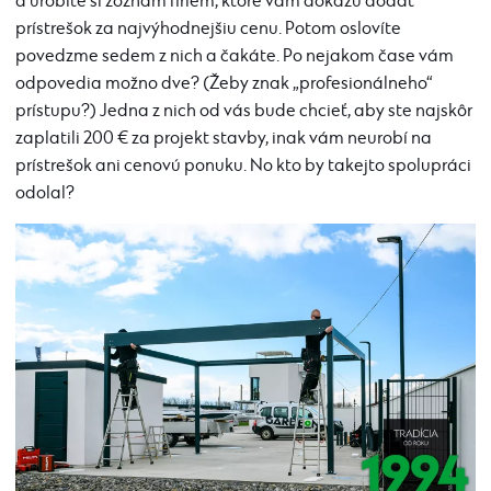
a urobíte si zoznam firiem, ktoré vám dokážu dodať
prístrešok za najvýhodnejšiu cenu. Potom oslovíte
povedzme sedem z nich a čakáte. Po nejakom čase vám
odpovedia možno dve? (Žeby znak „profesionálneho“
prístupu?) Jedna z nich od vás bude chcieť, aby ste najskôr
zaplatili 200 € za projekt stavby, inak vám neurobí na
prístrešok ani cenovú ponuku. No kto by takejto spolupráci
odolal?