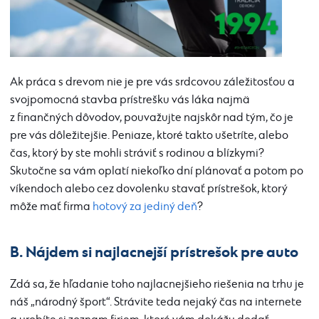
Ak práca s drevom nie je pre vás srdcovou záležitosťou a
svojpomocná stavba prístrešku vás láka najmä
z finančných dôvodov, pouvažujte najskôr nad tým, čo je
pre vás dôležitejšie. Peniaze, ktoré takto ušetríte, alebo
čas, ktorý by ste mohli stráviť s rodinou a blízkymi?
Skutočne sa vám oplatí niekoľko dní plánovať a potom po
víkendoch alebo cez dovolenku stavať prístrešok, ktorý
môže mať firma
hotový za jediný deň
?
B. Nájdem si najlacnejší prístrešok pre auto
Zdá sa, že hľadanie toho najlacnejšieho riešenia na trhu je
náš „národný šport“. Strávite teda nejaký čas na internete